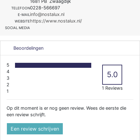
1681 PB Zwaagdijk
0228-566697
TELEFOON
info@nostalux.nl
E-MAIL
https://www.nostalux.nl/
WEBSITE
SOCIAL MEDIA
Beoordelingen
5
4
5.0
3
2
1 Reviews
1
Op dit moment is er nog geen review. Wees de eerste die
een review schrijft.
Een review schrijven