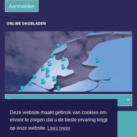
Aanmelden
ONLINE DAGBLADEN
Overige dagbladen in de regio
Deze website maakt gebruik van cookies om
Algemene voorwaarden
ervoor te zorgen dat u de beste ervaring krijgt
op onze website
Lees meer
Disclaimer