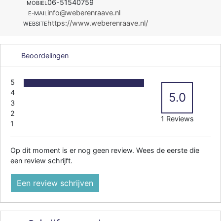
06-51540759
MOBIEL
info@weberenraave.nl
E-MAIL
https://www.weberenraave.nl/
WEBSITE
Beoordelingen
5
4
5.0
3
2
1 Reviews
1
Op dit moment is er nog geen review. Wees de eerste die
een review schrijft.
Een review schrijven