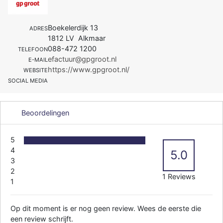
Boekelerdijk 13
ADRES
1812 LV Alkmaar
088-472 1200
TELEFOON
efactuur@gpgroot.nl
E-MAIL
https://www.gpgroot.nl/
WEBSITE
SOCIAL MEDIA
Beoordelingen
5
4
5.0
3
2
1 Reviews
1
Op dit moment is er nog geen review. Wees de eerste die
een review schrijft.