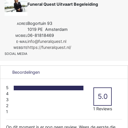
Funeral Quest Uitvaart Begeleiding
Bogortuin 93
ADRES
1019 PE Amsterdam
06-81818469
MOBIEL
info@funeralquest.nl
E-MAIL
https://funeralquest.nl/
WEBSITE
SOCIAL MEDIA
Beoordelingen
5
4
5.0
3
2
1 Reviews
1
Op dit moment is er nog geen review. Wees de eerste die