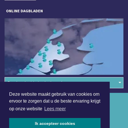
ONLINE DAGBLADEN
Overige dagbladen in de regio
Deze website maakt gebruik van cookies om
Algemene voorwaarden
ervoor te zorgen dat u de beste ervaring krijgt
op onze website
Lees meer
Disclaimer
Privacy Statement
Ik accepteer cookies