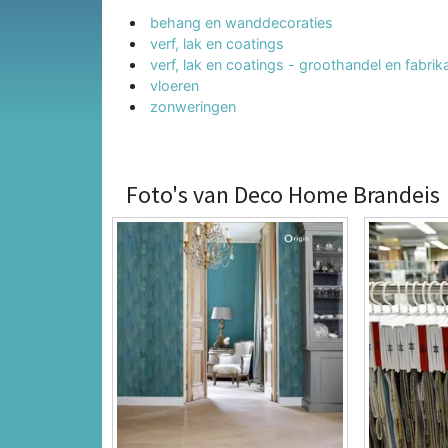
behang en wanddecoraties
verf, lak en coatings
verf, lak en coatings - groothandel en fabrik
vloeren
zonweringen
Foto's van Deco Home Brandeis