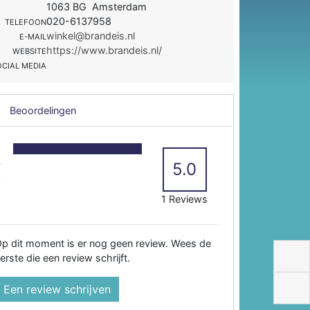
1063 BG Amsterdam
020-6137958
TELEFOON
winkel@brandeis.nl
E-MAIL
https://www.brandeis.nl/
WEBSITE
OCIAL MEDIA
Beoordelingen
5
4
5.0
3
2
1 Reviews
p dit moment is er nog geen review. Wees de
erste die een review schrijft.
Een review schrijven