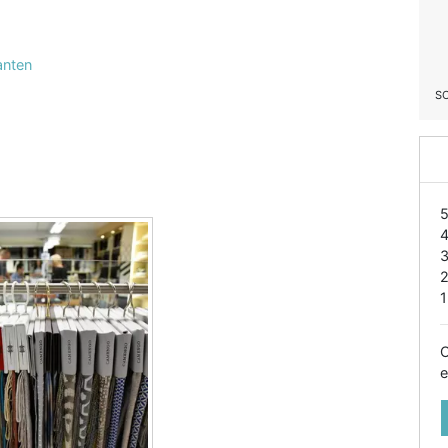
anten
S
1
O
e