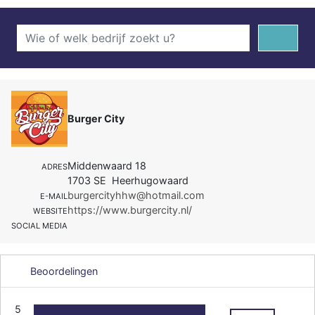
Burger City
Middenwaard 18
ADRES
1703 SE Heerhugowaard
burgercityhhw@hotmail.com
E-MAIL
https://www.burgercity.nl/
WEBSITE
SOCIAL MEDIA
Beoordelingen
5