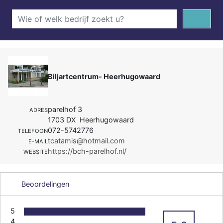
Biljartcentrum- Heerhugowaard
parelhof 3
ADRES
1703 DX Heerhugowaard
072-5742776
TELEFOON
tcatamis@hotmail.com
E-MAIL
https://bch-parelhof.nl/
WEBSITE
Beoordelingen
5
4