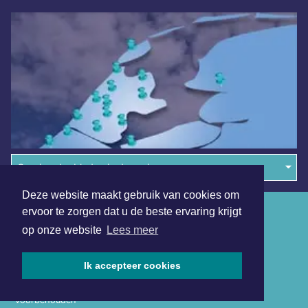
Overige dagbladen in de regio
Deze website maakt gebruik van cookies om
Algemene voorwaarden
ervoor te zorgen dat u de beste ervaring krijgt
op onze website
Lees meer
Disclaimer
Privacy Statement
Ik accepteer cookies
Copyright (c) 2026 | Schermerdagblad.nl - Alle rechten
voorbehouden