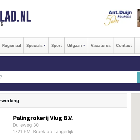
LAD.NL
ng
Regionaal
Specials
Sport
Uitgaan
Vacatures
Contact
erwerking
Palingrokerij Vlug B.V.
Dulleweg 30
1721 PM Broek op Langedijk