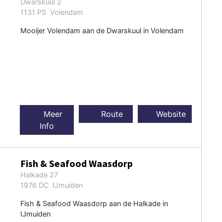
Dwarskuul 2
1131 PS Volendam
Mooijer Volendam aan de Dwarskuul in Volendam
Meer
Route
Website
Info
Fish & Seafood Waasdorp
Halkade 27
1976 DC IJmuiden
Fish & Seafood Waasdorp aan de Halkade in
IJmuiden