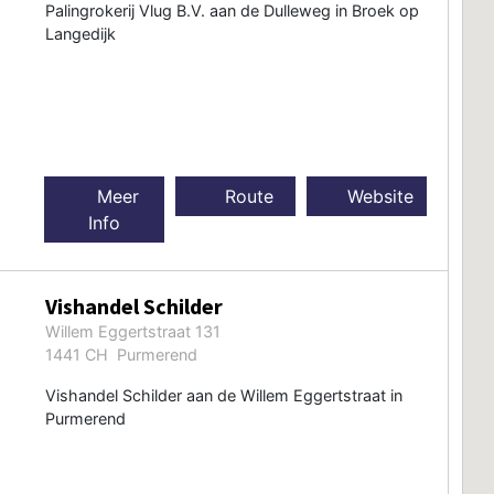
Palingrokerij Vlug B.V. aan de Dulleweg in Broek op
Langedijk
Meer
Route
Website
Info
Vishandel Schilder
Willem Eggertstraat 131
1441 CH Purmerend
Vishandel Schilder aan de Willem Eggertstraat in
Purmerend