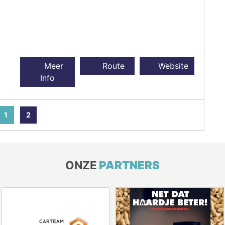
Meer
Route
Website
Info
1
2
ONZE
PARTNERS