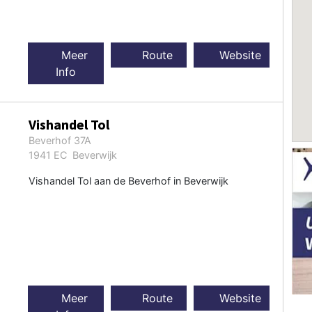
Meer
Route
Website
Info
Vishandel Tol
Beverhof 37A
1941 EC Beverwijk
Vishandel Tol aan de Beverhof in Beverwijk
Meer
Route
Website