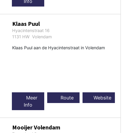
Info
Klaas Puul
Hyacintenstraat 16
1131 HW Volendam
Klaas Puul aan de Hyacintenstraat in Volendam
Meer
Route
Website
Info
Mooijer Volendam