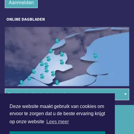
Aanmelden
ONLINE DAGBLADEN
Overige dagbladen in de regio
Deze website maakt gebruik van cookies om
Algemene voorwaarden
ervoor te zorgen dat u de beste ervaring krijgt
op onze website
Lees meer
Disclaimer
Privacy Statement