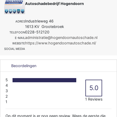
Autoschadebedrijf Hogendoorn
Industrieweg 46
ADRES
1613 KV Grootebroek
0228-512120
TELEFOON
administratie@hogendoornautoschade.nl
E-MAIL
https://www.hogendoornautoschade.nl/
WEBSITE
SOCIAL MEDIA
Beoordelingen
5
4
5.0
3
2
1 Reviews
1
Op dit moment is er nog geen review. Wees de eerste die