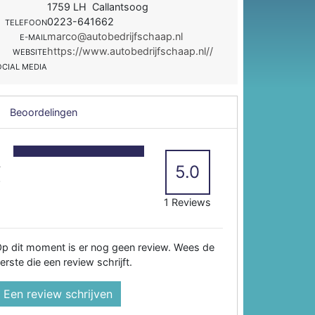
1759 LH Callantsoog
0223-641662
TELEFOON
marco@autobedrijfschaap.nl
E-MAIL
https://www.autobedrijfschaap.nl//
WEBSITE
OCIAL MEDIA
Beoordelingen
5
4
5.0
3
2
1 Reviews
p dit moment is er nog geen review. Wees de
erste die een review schrijft.
Een review schrijven