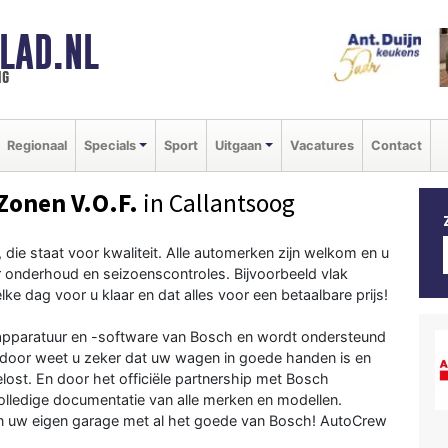
LAD.NL
ng
Regionaal
Specials
Sport
Uitgaan
Vacatures
Contact
Zonen V.O.F.
in Callantsoog
die staat voor kwaliteit. Alle automerken zijn welkom en u
er onderhoud en seizoenscontroles. Bijvoorbeeld vlak
ke dag voor u klaar en dat alles voor een betaalbare prijs!
pparatuur en -software van Bosch en wordt ondersteund
rdoor weet u zeker dat uw wagen in goede handen is en
t. En door het officiële partnership met Bosch
volledige documentatie van alle merken en modellen.
an uw eigen garage met al het goede van Bosch! AutoCrew