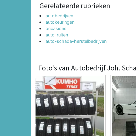
Gerelateerde rubrieken
autobedrijven
autokeuringen
occasions
auto-ruiten
auto-schade-herstelbedrijven
Foto's van Autobedrijf Joh. Sch