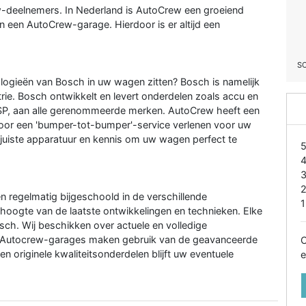
w-deelnemers. In Nederland is AutoCrew een groeiend
 een AutoCrew-garage. Hierdoor is er altijd een
S
hnologieën van Bosch in uw wagen zitten? Bosch is namelijk
rie. Bosch ontwikkelt en levert onderdelen zoals accu en
ESP, aan alle gerenommeerde merken. AutoCrew heeft een
oor een 'bumper-tot-bumper'-service verlenen voor uw
uiste apparatuur en kennis om uw wagen perfect te
egelmatig bijgeschoold in de verschillende
1
e hoogte van de laatste ontwikkelingen en technieken. Elke
ch. Wij beschikken over actuele en volledige
le Autocrew-garages maken gebruik van de geavanceerde
O
 originele kwaliteitsonderdelen blijft uw eventuele
e