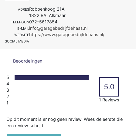
Robbenkoog 21A
ADRES
1822 BA Alkmaar
072-5617854
TELEFOON
info@garagebedrijfdehaas.nl
E-MAIL
https://www.garagebedrijfdehaas.nl/
WEBSITE
SOCIAL MEDIA
Beoordelingen
5
4
5.0
3
2
1 Reviews
1
Op dit moment is er nog geen review. Wees de eerste die
een review schrijft.