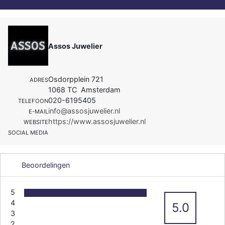
Assos Juwelier
Osdorpplein 721
ADRES
1068 TC Amsterdam
020-6195405
TELEFOON
info@assosjuwelier.nl
E-MAIL
https://www.assosjuwelier.nl
WEBSITE
SOCIAL MEDIA
Beoordelingen
5
4
5.0
3
2