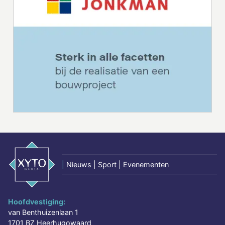
|
Nieuws | Sport | Evenementen
Hoofdvestiging:
van Benthuizenlaan 1
1701 BZ Heerhugowaard