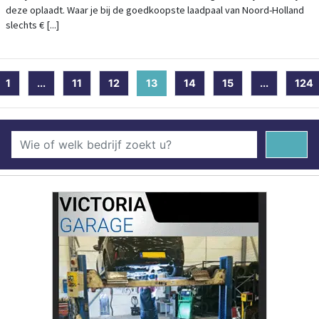
deze oplaadt. Waar je bij de goedkoopste laadpaal van Noord-Holland
slechts € [...]
1
...
11
12
13
(current)
14
15
...
124