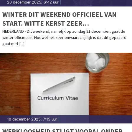
20 december 2025, 6:42 uur
|
WINTER DIT WEEKEND OFFICIEEL VAN
START. WITTE KERST ZEER
ONWAARSCHIJNLIJK, MAAR WEL FLINK
NEDERLAND - Dit weekend, namelijk op zondag 21 december, gaat de
winter officieel in. Hoewel het zeer onwaarschijnlijk is dat dit gepaaard
KOUDER
gaat met [...]
18 december 2025, 7:15 uur
|
WERKLOOSHEID STIJGT VOORAL ONDER