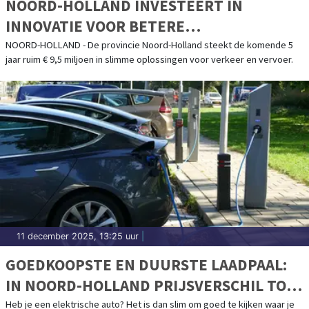
NOORD-HOLLAND INVESTEERT IN
INNOVATIE VOOR BETERE
BEREIKBAARHEID EN VEILIGHEID
NOORD-HOLLAND - De provincie Noord-Holland steekt de komende 5
jaar ruim € 9,5 miljoen in slimme oplossingen voor verkeer en vervoer.
11 december 2025, 13:25 uur
|
GOEDKOOPSTE EN DUURSTE LAADPAAL:
IN NOORD-HOLLAND PRIJSVERSCHIL TOT
RUIM € 80 VOOR EEN VOLLE BATTERIJ
Heb je een elektrische auto? Het is dan slim om goed te kijken waar je