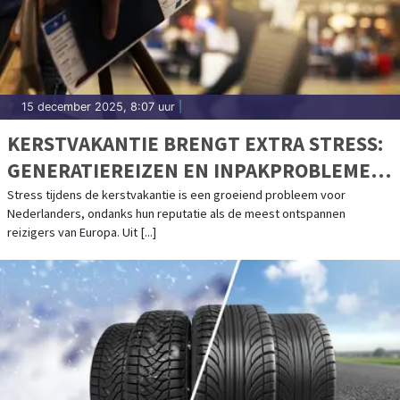
15 december 2025, 8:07 uur
|
KERSTVAKANTIE BRENGT EXTRA STRESS:
GENERATIEREIZEN EN INPAKPROBLEMEN
ALS GROOTSTE BOOSDOENERS
Stress tijdens de kerstvakantie is een groeiend probleem voor
Nederlanders, ondanks hun reputatie als de meest ontspannen
reizigers van Europa. Uit [...]