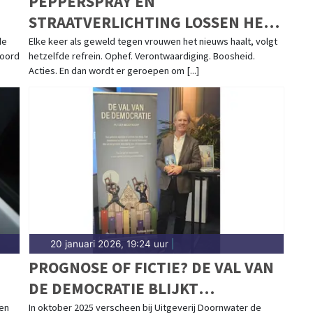
PEPPERSPRAY EN
STRAATVERLICHTING LOSSEN HET
NIET OP
de
Elke keer als geweld tegen vrouwen het nieuws haalt, volgt
Noord
hetzelfde refrein. Ophef. Verontwaardiging. Boosheid.
Acties. En dan wordt er geroepen om [...]
20 januari 2026, 19:24 uur
|
PROGNOSE OF FICTIE? DE VAL VAN
DE DEMOCRATIE BLIJKT
INGRIJPEND
en
In oktober 2025 verscheen bij Uitgeverij Doornwater de