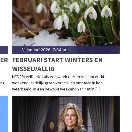
kmaarder regio.
31 januari 2026, 7:04 uur
|
EER
FEBRUARI START WINTERS EN
WISSELVALLIG
NEDERLAND - Net als een week eerder kunnen er dit
ing
weekend landelijk grote verschillen ontstaan in het
weerbeeld. In een bewolkt weekend kan het in [...]