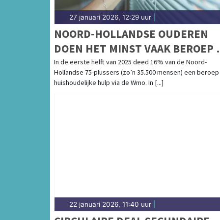
27 januari 2026, 12:29 uur
|
NOORD-HOLLANDSE OUDEREN
DOEN HET MINST VAAK BEROEP 
HUISHOUDELIJKE HULP VIA WM
In de eerste helft van 2025 deed 16% van de Noord-
Hollandse 75-plussers (zo’n 35.500 mensen) een beroep
huishoudelijke hulp via de Wmo. In [...]
22 januari 2026, 11:40 uur
|