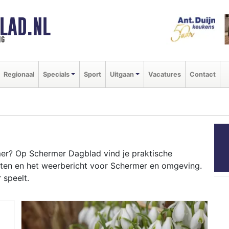
LAD.NL
ng
Regionaal
Specials
Sport
Uitgaan
Vacatures
Contact
er? Op Schermer Dagblad vind je praktische
nten en het weerbericht voor Schermer en omgeving.
 speelt.
RMER
 en het Noord-Hollands Kanaal tot evenementen in