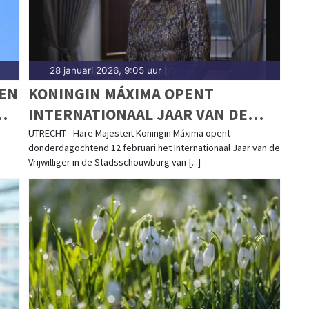
28 januari 2026, 9:05 uur
|
KEN
KONINGIN MÁXIMA OPENT
INTERNATIONAAL JAAR VAN DE
VRIJWILLIGER
UTRECHT - Hare Majesteit Koningin Máxima opent
donderdagochtend 12 februari het Internationaal Jaar van de
Vrijwilliger in de Stadsschouwburg van [...]