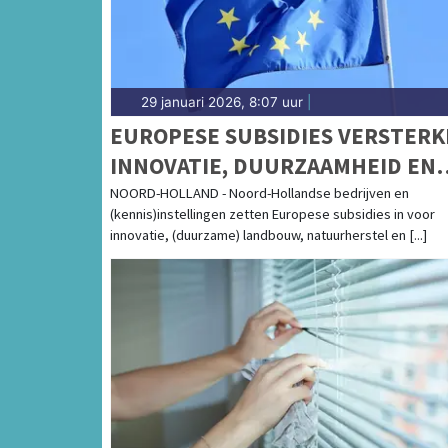
29 januari 2026, 8:07 uur
|
EUROPESE SUBSIDIES VERSTER
INNOVATIE, DUURZAAMHEID EN
LANDBOUW IN NOORD-HOLLAND
NOORD-HOLLAND - Noord-Hollandse bedrijven en
(kennis)instellingen zetten Europese subsidies in voor
innovatie, (duurzame) landbouw, natuurherstel en [...]