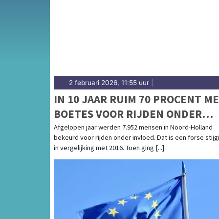
de Schermer en het weersbericht voor de Al
2 februari 2026, 11:55 uur
|
IN 10 JAAR RUIM 70 PROCENT M
BOETES VOOR RIJDEN ONDER
INVLOED IN NOORD-HOLLAND
Afgelopen jaar werden 7.952 mensen in Noord-Holland
bekeurd voor rijden onder invloed. Dat is een forse stijg
in vergelijking met 2016. Toen ging [...]