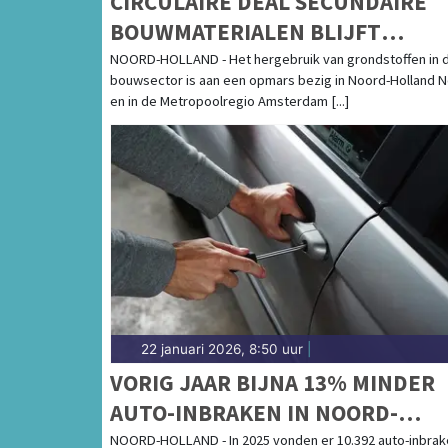
CIRCULAIRE DEAL SECUNDAIRE
BOUWMATERIALEN BLIJFT
GROEIEN: CIRCULAIR SLOPEN
NOORD-HOLLAND - Het hergebruik van grondstoffen in 
bouwsector is aan een opmars bezig in Noord-Holland 
LOONT
en in de Metropoolregio Amsterdam [...]
22 januari 2026, 8:50 uur
|
VORIG JAAR BIJNA 13% MINDER
AUTO-INBRAKEN IN NOORD-
HOLLAND
NOORD-HOLLAND - In 2025 vonden er 10.392 auto-inbrak