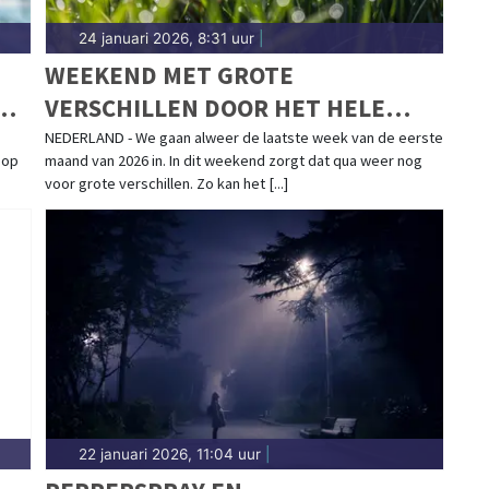
24 januari 2026, 8:31 uur
|
WEEKEND MET GROTE
OP
VERSCHILLEN DOOR HET HELE
O
LAND, WEER GELEIDELIJK WAT
NEDERLAND - We gaan alweer de laatste week van de eerste
 op
maand van 2026 in. In dit weekend zorgt dat qua weer nog
ZACHTER IN LAATSTE WEEK
voor grote verschillen. Zo kan het [...]
JANUARI
22 januari 2026, 11:04 uur
|