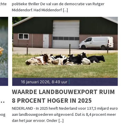
chte
politieke thriller De val van de democratie van Rutger
Middendorf. Had Middendorf [...]
16 januari 2026, 8:49 uur
|
WAARDE LANDBOUWEXPORT RUIM
8 PROCENT HOGER IN 2025
NEDERLAND - In 2025 heeft Nederland voor 137,5 miljard euro
roog
aan landbouwgoederen uitgevoerd. Dat is 8,4 procent meer
dan het jaar ervoor. Onder [...]