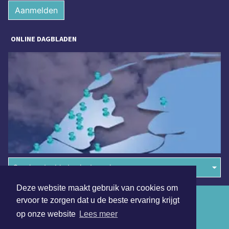
Aanmelden
ONLINE DAGBLADEN
Overige dagbladen in de regio
Deze website maakt gebruik van cookies om
Algemene voorwaarden
ervoor te zorgen dat u de beste ervaring krijgt
op onze website
Lees meer
Disclaimer