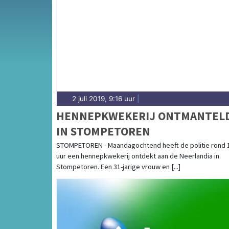
Van incidenten op de N242 en de Schermerw
Schermerhorn en langs het Noord-Hollands 
2 juli 2019, 9:16 uur
|
HENNEPKWEKERIJ ONTMANTEL
IN STOMPETOREN
STOMPETOREN - Maandagochtend heeft de politie rond 
uur een hennepkwekerij ontdekt aan de Neerlandia in
Stompetoren. Een 31-jarige vrouw en [...]