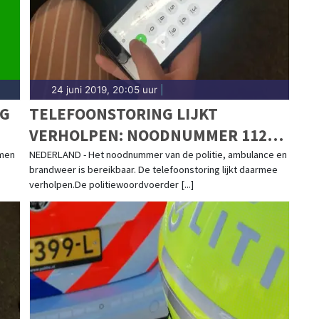
24 juni 2019, 20:05 uur
|
NG
TELEFOONSTORING LIJKT
VERHOLPEN: NOODNUMMER 112
WEER BEREIKBAAR
amen
NEDERLAND - Het noodnummer van de politie, ambulance en
brandweer is bereikbaar. De telefoonstoring lijkt daarmee
verholpen.De politiewoordvoerder [...]