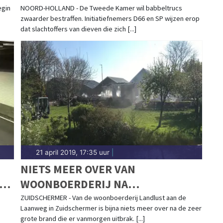
egin
NOORD-HOLLAND - De Tweede Kamer wil babbeltrucs
zwaarder bestraffen. Initiatiefnemers D66 en SP wijzen erop
dat slachtoffers van dieven die zich [...]
21 april 2019, 17:35 uur
|
NIETS MEER OVER VAN
E
WOONBOERDERIJ NA
VERNIETIGENDE BRAND
ZUIDSCHERMER - Van de woonboerderij Landlust aan de
Laanweg in Zuidschermer is bijna niets meer over na de zeer
ZUIDSCHERMER
grote brand die er vanmorgen uitbrak. [...]