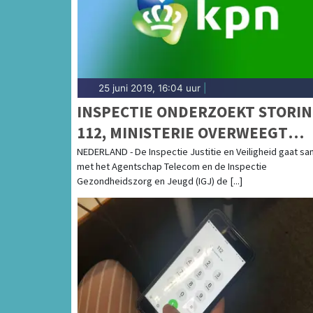
25 juni 2019, 16:04 uur
|
INSPECTIE ONDERZOEKT STORI
112, MINISTERIE OVERWEEGT
ANDERE PROVIDER
NEDERLAND - De Inspectie Justitie en Veiligheid gaat s
met het Agentschap Telecom en de Inspectie
Gezondheidszorg en Jeugd (IGJ) de [...]