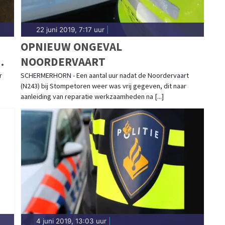
22 juni 2019, 7:17 uur
|
OPNIEUW ONGEVAL
NOORDERVAART
r
SCHERMERHORN - Een aantal uur nadat de Noordervaart
(N243) bij Stompetoren weer was vrij gegeven, dit naar
aanleiding van reparatie werkzaamheden na [...]
4 juni 2019, 13:03 uur
|