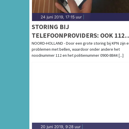
24 juni 2019, 17:15 uur
|
STORING BIJ
TELEFOONPROVIDERS: OOK 112
NIET BEREIKBAAR
NOORD-HOLLAND - Door een grote storing bij KPN zijn e
problemen met bellen, waardoor onder andere het
noodnummer 112 en het politienummer 0900-8844 [...]
20 juni 2019, 9:28 uur
|