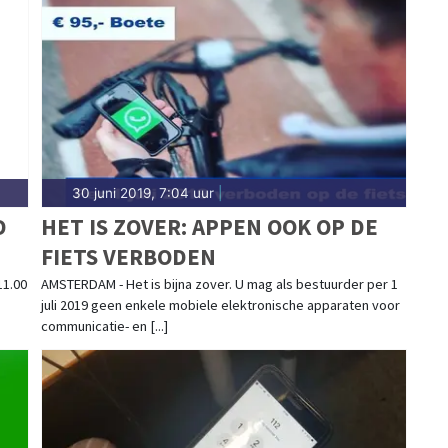
eg tot meldingen in de Schermer-polder, Driehuizen,
Kanaal — wij brengen het nieuws.
30 juni 2019, 7:04 uur
|
D
HET IS ZOVER: APPEN OOK OP DE
FIETS VERBODEN
11.00
AMSTERDAM - Het is bijna zover. U mag als bestuurder per 1
juli 2019 geen enkele mobiele elektronische apparaten voor
communicatie- en [...]