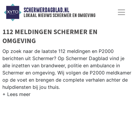
SCHERMERDAGBLAD.NL
lokaal nieuws schermer en omgeving
112 MELDINGEN SCHERMER EN
OMGEVING
Op zoek naar de laatste 112 meldingen en P2000
berichten uit Schermer? Op Schermer Dagblad vind je
alle inzetten van brandweer, politie en ambulance in
Schermer en omgeving. Wij volgen de P2000 meldkamer
op de voet en brengen de complete verhalen achter de
hulpdiensten bij jou thuis.
P2000 MELDINGEN SCHERMER
Van incidenten op de N242 en de Schermerweg tot
meldingen in de Schermer-polder, Driehuizen,
Schermerhorn en langs het Noord-Hollands Kanaal — wij
brengen het nieuws.