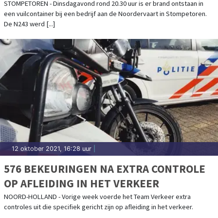
AFGESLOTEN
STOMPETOREN - Dinsdagavond rond 20.30 uur is er brand ontstaan in
een vuilcontainer bij een bedrijf aan de Noordervaart in Stompetoren.
De N243 werd [...]
12 oktober 2021, 16:28 uur
|
576 BEKEURINGEN NA EXTRA CONTROLE
OP AFLEIDING IN HET VERKEER
NOORD-HOLLAND - Vorige week voerde het Team Verkeer extra
controles uit die specifiek gericht zijn op afleiding in het verkeer.