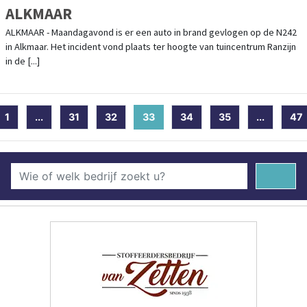
ALKMAAR
ALKMAAR - Maandagavond is er een auto in brand gevlogen op de N242
in Alkmaar. Het incident vond plaats ter hoogte van tuincentrum Ranzijn
in de [...]
1
...
31
32
33
(current)
34
35
...
47