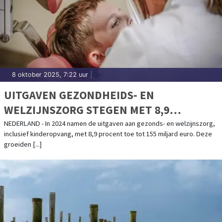
8 oktober 2025, 7:22 uur
|
UITGAVEN GEZONDHEIDS- EN
WELZIJNSZORG STEGEN MET 8,9
PROCENT IN 2024
NEDERLAND - In 2024 namen de uitgaven aan gezonds- en welzijnszorg,
inclusief kinderopvang, met 8,9 procent toe tot 155 miljard euro. Deze
groeiden [...]