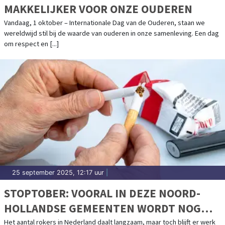
MAKKELIJKER VOOR ONZE OUDEREN
Vandaag, 1 oktober – Internationale Dag van de Ouderen, staan we
wereldwijd stil bij de waarde van ouderen in onze samenleving. Een dag
om respect en [...]
25 september 2025, 12:17 uur
|
STOPTOBER: VOORAL IN DEZE NOORD-
HOLLANDSE GEMEENTEN WORDT NOG
VOLOP GEROOKT
Het aantal rokers in Nederland daalt langzaam, maar toch blijft er werk