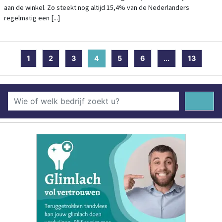
aan de winkel. Zo steekt nog altijd 15,4% van de Nederlanders
regelmatig een [...]
1
2
3
4
(current)
5
6
...
13