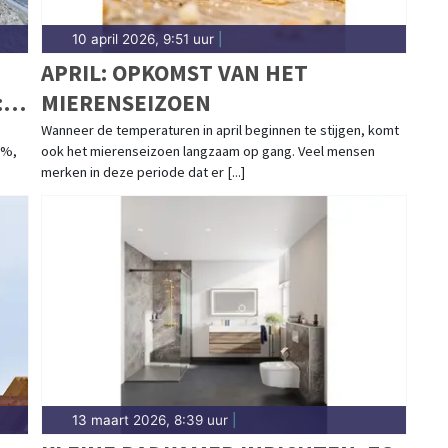
10 april 2026, 9:51 uur
|
APRIL: OPKOMST VAN HET
:
MIERENSEIZOEN
Wanneer de temperaturen in april beginnen te stijgen, komt
9%,
ook het mierenseizoen langzaam op gang. Veel mensen
merken in deze periode dat er [...]
13 maart 2026, 8:39 uur
|