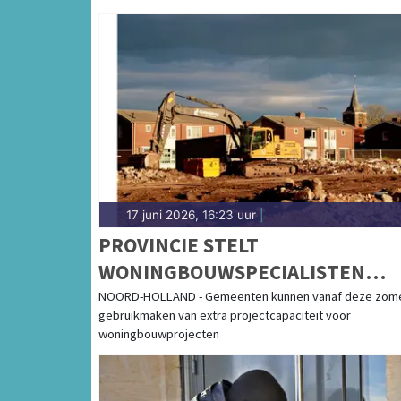
17 juni 2026, 16:23 uur
|
PROVINCIE STELT
WONINGBOUWSPECIALISTEN
BESCHIKBAAR VOOR GEMEENTE
NOORD-HOLLAND - Gemeenten kunnen vanaf deze zom
gebruikmaken van extra projectcapaciteit voor
woningbouwprojecten