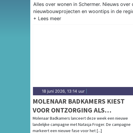
Alles over wonen in Schermer. Nieuws over
nieuwbouwprojecten en woontips in de regi
18 juni 2026, 13:14 uur
|
MOLENAAR BADKAMERS KIEST
VOOR ONTZORGING ALS
MERKBELOFTE IN NIEUWE
Molenaar Badkamers lanceert deze week een nieuwe
landelijke campagne met Natasja Froger. De campagne
CAMPAGNE MET NATASJA FROGE
markeert een nieuwe fase voor het [...]