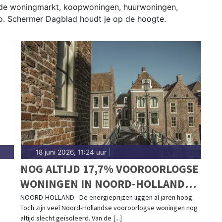
 de woningmarkt, koopwoningen, huurwoningen,
o. Schermer Dagblad houdt je op de hoogte.
18 juni 2026, 11:24 uur
|
NOG ALTIJD 17,7% VOOROORLOGSE
WONINGEN IN NOORD-HOLLAND
SLECHT GEÏSOLEERD
NOORD-HOLLAND - De energieprijzen liggen al jaren hoog.
Toch zijn veel Noord-Hollandse vooroorlogse woningen nog
R
altijd slecht geïsoleerd. Van de [...]