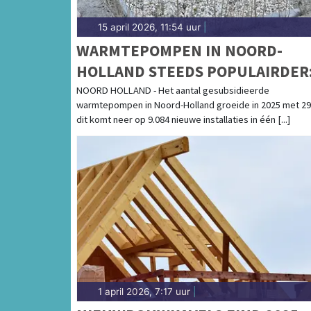
15 april 2026, 11:54 uur
|
WARMTEPOMPEN IN NOORD-
HOLLAND STEEDS POPULAIRDER
29% GROEI IN 2025
NOORD HOLLAND - Het aantal gesubsidieerde
warmtepompen in Noord-Holland groeide in 2025 met 2
dit komt neer op 9.084 nieuwe installaties in één [...]
1 april 2026, 7:17 uur
|