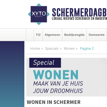
SCHERMERDAGB
lokaal nieuws schermer en omgevi
112
Algemeen
Bedrijvengids
Gemeente
Home
Specials
Wonen
Pagina 2
WONEN IN SCHERMER