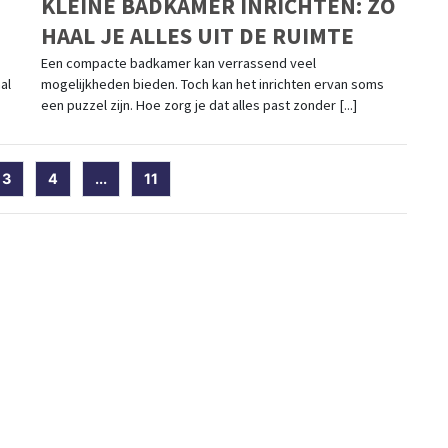
KLEINE BADKAMER INRICHTEN: ZO
HAAL JE ALLES UIT DE RUIMTE
Een compacte badkamer kan verrassend veel
al
mogelijkheden bieden. Toch kan het inrichten ervan soms
een puzzel zijn. Hoe zorg je dat alles past zonder [...]
rent)
3
4
...
11