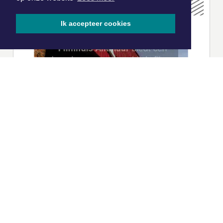
Ik accepteer cookies
|
Nieuws | Sport | Evenementen
Hoofdvestiging:
van Benthuizenlaan 1
1701 BZ Heerhugowaard