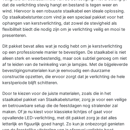
dat de verlichting stevig hangt en bestand is tegen weer en
wind. Hiervoor is een robuuste staalkabel een ideale oplossing.
Op staalkabelstunter.com vind je een speciaal pakket voor het
ophangen van kerstverlichting, dat zowel de stevigheid als
flexibiliteit biedt die nodig zijn om je verlichting veilig en mooi te
presenteren.
Dit pakket bevat alles wat je nodig hebt om je kerstverlichting
op een professionele manier te bevestigen. De staalkabel is niet
alleen sterk en weerbestendig, maar ook subtiel genoeg om niet
af te leiden van de twinkeling van je lampjes. Met de bijgeleverde
bevestigingsmaterialen kun je eenvoudig een duurzame
constructie opzetten, die ervoor zorgt dat je verlichting de hele
kerstperiode blijft schitteren.
Door te kiezen voor de juiste materialen, zoals die in het
staalkabel pakket van Staalkabelstunter, zorg je voor een veilige
en betrouwbare setup die de feestdagen nog stralender zal
maken. Of je nu kiest voor klassieke lichtjes of gaat voor
opvallende LED-verlichting, met dit pakket zorg je dat alles
letterlijk en figuurlijk goed hangt. Zo kun je onbezorgd genieten
van de feestelijke uitstraling van je sfeervol verlichte boot.