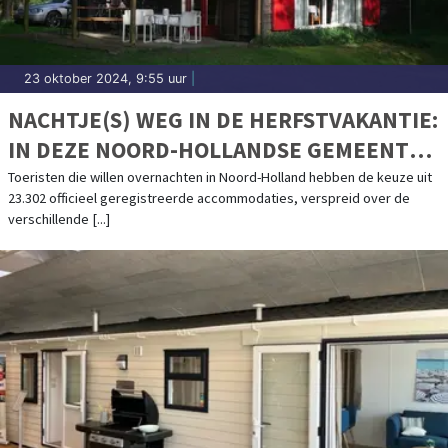
23 oktober 2024, 9:55 uur
|
NACHTJE(S) WEG IN DE HERFSTVAKANTIE:
IN DEZE NOORD-HOLLANDSE GEMEENTEN
VIND JE DE MEESTE (EN OUDSTE)
Toeristen die willen overnachten in Noord-Holland hebben de keuze uit
23.302 officieel geregistreerde accommodaties, verspreid over de
ACCOMMODATIES
verschillende [...]