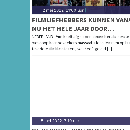
12 mei 2022, 21:00 uur
|
FILMLIEFHEBBERS KUNNEN VAN
NU HET HELE JAAR DOOR
GENIETEN VAN NOSTALGISCHE
NEDERLAND - Vue heeft afgelopen december als eerste
bioscoop haar bezoekers massaal laten stemmen op hu
KLASSIEKERS BIJ VUE CINEMAS
favoriete filmklassiekers, wat heeft geleid [...]
5 mei 2022, 7:10 uur
|