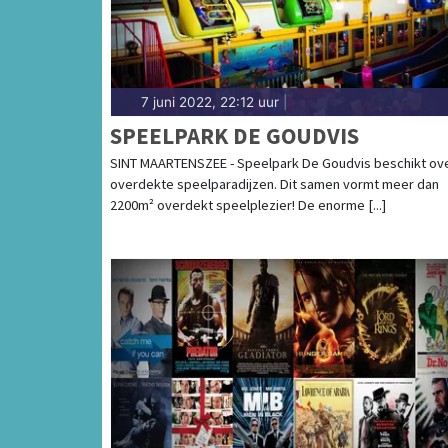
7 juni 2022, 22:12 uur
|
SPEELPARK DE GOUDVIS
SINT MAARTENSZEE - Speelpark De Goudvis beschikt ove
overdekte speelparadijzen. Dit samen vormt meer dan
2200m² overdekt speelplezier! De enorme [...]