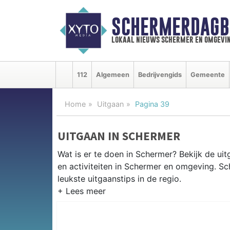
SCHERMERDAGB
lokaal nieuws schermer en omgevi
112
Algemeen
Bedrijvengids
Gemeente
Home
Uitgaan
Pagina 39
UITGAAN IN SCHERMER
Wat is er te doen in Schermer? Bekijk de u
en activiteiten in Schermer en omgeving. S
leukste uitgaanstips in de regio.
EVENEMENTEN SCHERMER
Van markten en culturele evenementen tot mu