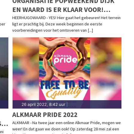
ORGANISATIE POPWEEKEND DIJK
EN WAARD IS ER KLAAR VOOR!
GROOT FEEST OP 13 EN 14 MEI
HEERHUGOWAARD - YES! Hier gaat het gebeuren! Het terrein
oer
ligt er prachtig bij. Deze week beginnen de eerste
voorbereidingen voor het omtoveren van [...]
26 april 2022, 8:42 uur
|
ALKMAAR PRIDE 2022
S
ALKMAAR - Na twee jaar een online Alkmaar Pride, mogen we
weer! En dat gaan we doen ook! Op zaterdag 28 mei zal een
N
uni