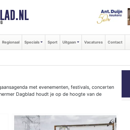
LAD.NL
ng
Regionaal
Specials
Sport
Uitgaan
Vacatures
Contact
itgaansagenda met evenementen, festivals, concerten
chermer Dagblad houdt je op de hoogte van de
ziekfestivals en culinaire events - ontdek het