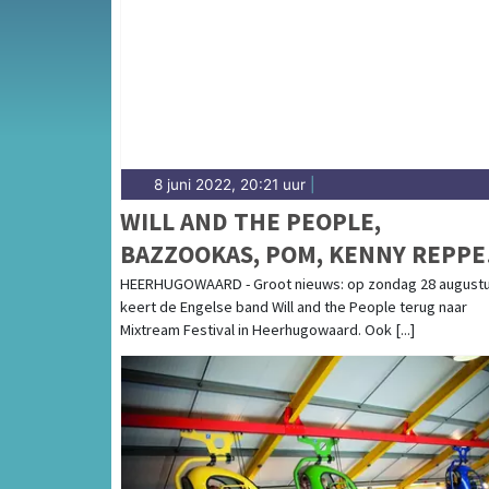
complete uitgaansaanbod op schermerdagbl
8 juni 2022, 20:21 uur
|
WILL AND THE PEOPLE,
BAZZOOKAS, POM, KENNY REPPE
EN MEER TE ZIEN OP MIXTREAM
HEERHUGOWAARD - Groot nieuws: op zondag 28 august
keert de Engelse band Will and the People terug naar
FESTIVAL!
Mixtream Festival in Heerhugowaard. Ook [...]