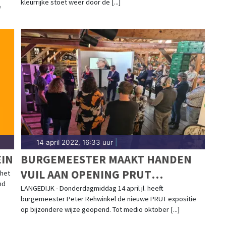
kleurrijke stoet weer door de [...]
e
14 april 2022, 16:33 uur
|
IN
BURGEMEESTER MAAKT HANDEN
VUIL AAN OPENING PRUT
 het
nd
EXPOSITIE BIJ MUSEUM
LANGEDIJK - Donderdagmiddag 14 april jl. heeft
burgemeester Peter Rehwinkel de nieuwe PRUT expositie
BROEKERVEILING
op bijzondere wijze geopend. Tot medio oktober [...]