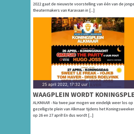
2022 gaat de nieuwste voorstelling van één van de jong
DE POLDER GAAT ANTIFAUST IN
theatermakers van Karavaan in [...]
PREMIERE
25 april 2022, 17:32 uur
|
WAAGPLEIN WORDT KONINGSPLE
ALKMAAR - Na twee jaar mogen we eindelijk weer los op
gezelligste plein van Alkmaar tijdens het Koningsweeke
op 26 en 27 april! En dus wordt [...]