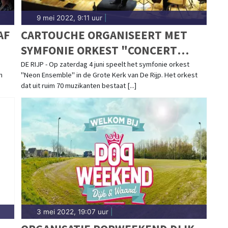
9 mei 2022, 9:11 uur
|
AF
CARTOUCHE ORGANISEERT MET
SYMFONIE ORKEST "CONCERT
VOOR OEKRAÏNE"
DE RIJP - Op zaterdag 4 juni speelt het symfonie orkest
n
"Neon Ensemble" in de Grote Kerk van De Rijp. Het orkest
dat uit ruim 70 muzikanten bestaat [...]
3 mei 2022, 19:07 uur
|