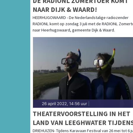
DE RADIONL ZOMERTOER KOMT
NAAR DIJK & WAARD!
HEERHUGOWAARD - De Nederlandstalige radiozender
RADIONL komt op zondag 3 juli met de RADIONL Zomert
naar Heerhugowaard, gemeente Dijk & Waard.
26 april 2022, 14:56 uur
|
THEATERVOORSTELLING IN HET
LAND VAN LEEGHWATER TIJDEN
KARAVAAN FESTIVAL - MIDDEN I
DRIEHUIZEN- Tijdens Karavaan Festival van 26 mei tot 6 j