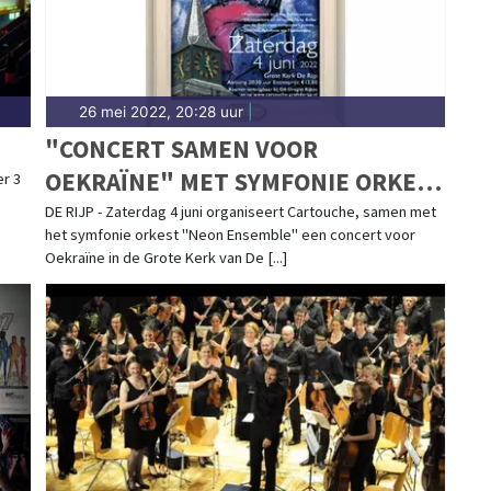
26 mei 2022, 20:28 uur
|
"CONCERT SAMEN VOOR
OEKRAÏNE" MET SYMFONIE ORKEST
r 3
IN GROTE KERK DE RIJP
DE RIJP - Zaterdag 4 juni organiseert Cartouche, samen met
het symfonie orkest "Neon Ensemble" een concert voor
Oekraïne in de Grote Kerk van De [...]