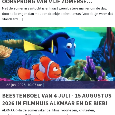
OORSPRONG VAN VIJF ZOMERSE
COCKTAILKLASSIEKERS
Met de zomer in aantocht is er haast geen betere manier om de dag
door te brengen dan met een drankje op het terras. Voordat je weer dat
standaard [...]
22 juni 2026, 10:07 uur
|
BEESTENBOEL VAN 4 JULI - 15 AUGUSTUS
2026 IN FILMHUIS ALKMAAR EN DE BIEB!
ALKMAAR - In de zomervakantie: films, voorlezen, knutselen,