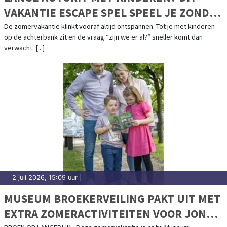
VAKANTIE ESCAPE SPEL SPEEL JE ZONDER
SCHERM
De zomervakantie klinkt vooraf altijd ontspannen. Tot je met kinderen
op de achterbank zit en de vraag “zijn we er al?” sneller komt dan
verwacht. [...]
2 juli 2026, 15:09 uur
|
MUSEUM BROEKERVEILING PAKT UIT MET
EXTRA ZOMERACTIVITEITEN VOOR JONG