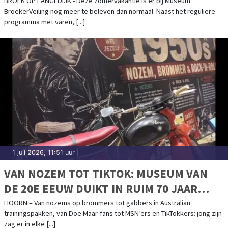
EN OUD
BROEK OP LANGEDIJK - Deze zomervakantie is er bij Museum
BroekerVeiling nog meer te beleven dan normaal. Naast het reguliere
programma met varen, [...]
1 juli 2026, 11:51 uur
|
VAN NOZEM TOT TIKTOK: MUSEUM VAN
DE 20E EEUW DUIKT IN RUIM 70 JAAR
JONGERENCULTUUR
HOORN – Van nozems op brommers tot gabbers in Australian
trainingspakken, van Doe Maar-fans tot MSN’ers en TikTokkers: jong zijn
zag er in elke [...]