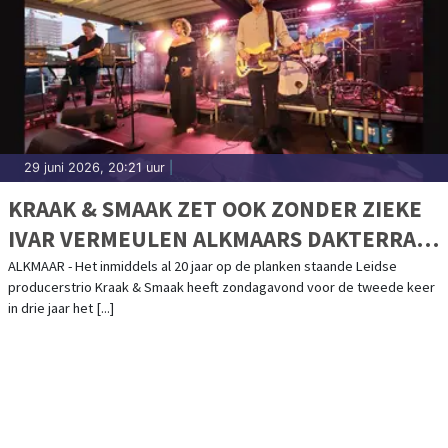
29 juni 2026, 20:21 uur
|
KRAAK & SMAAK ZET OOK ZONDER ZIEKE
IVAR VERMEULEN ALKMAARS DAKTERRAS
IN VUUR EN VLAM
ALKMAAR - Het inmiddels al 20 jaar op de planken staande Leidse
producerstrio Kraak & Smaak heeft zondagavond voor de tweede keer
in drie jaar het [...]