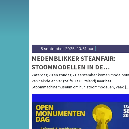
complete uitgaansaanbod op schermerdagbl
8 september 2025, 10:51 uur
|
MEDEMBLIKKER STEAMFAIR:
STOOMMODELLEN IN DE
SPOTLIGHTS
Zaterdag 20 en zondag 21 september komen modelbou
van heinde en ver (zelfs uit Duitsland) naar het
Stoommachinemuseum om hun stoommodellen, vaak [...