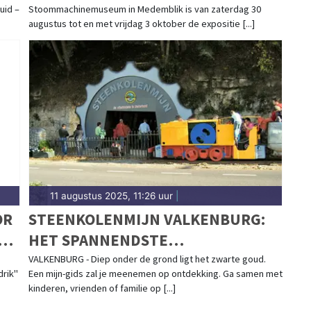
uid –
Stoommachinemuseum in Medemblik is van zaterdag 30
augustus tot en met vrijdag 3 oktober de expositie [...]
11 augustus 2025, 11:26 uur
|
OR
STEENKOLENMIJN VALKENBURG:
HET SPANNENDSTE
ONDERGRONDSE DAGJE UIT IN
VALKENBURG - Diep onder de grond ligt het zwarte goud.
drik"
Een mijn-gids zal je meenemen op ontdekking. Ga samen met
VALKENBURG
kinderen, vrienden of familie op [...]