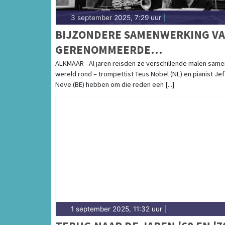
3 september 2025, 7:29 uur
|
BIJZONDERE SAMENWERKING V
GERENOMMEERDE
JAZZMUZIKANTEN STRIJKT NEE
ALKMAAR - Al jaren reisden ze verschillende malen same
wereld rond – trompettist Teus Nobel (NL) en pianist Jef
IN ALKMAAR
Neve (BE) hebben om die reden een [...]
1 september 2025, 11:32 uur
|