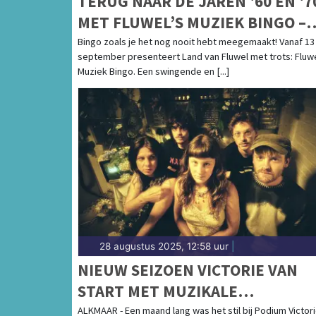
TERUG NAAR DE JAREN '60 EN '7
MET FLUWEL’S MUZIEK BINGO –
EEN NOSTALGISCH FEESTJE IN
Bingo zoals je het nog nooit hebt meegemaakt! Vanaf 13
september presenteert Land van Fluwel met trots: Fluwe
OMA’S HUISKAMER!
Muziek Bingo. Een swingende en [...]
28 augustus 2025, 12:58 uur
|
NIEUW SEIZOEN VICTORIE VAN
START MET MUZIKALE
ONTDEKKINGSREIS
ALKMAAR - Een maand lang was het stil bij Podium Victori