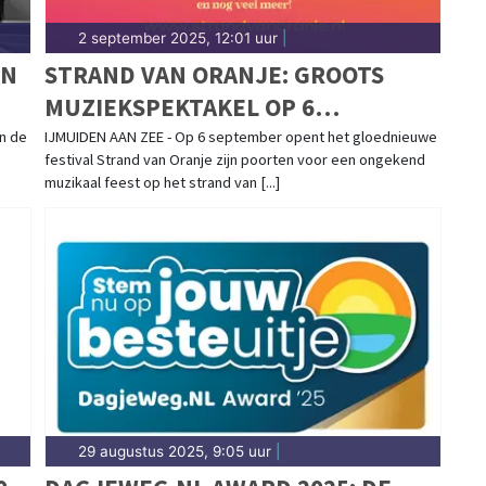
2 september 2025, 12:01 uur
|
AN
STRAND VAN ORANJE: GROOTS
MUZIEKSPEKTAKEL OP 6
R
SEPTEMBER
n de
IJMUIDEN AAN ZEE - Op 6 september opent het gloednieuwe
festival Strand van Oranje zijn poorten voor een ongekend
muzikaal feest op het strand van [...]
29 augustus 2025, 9:05 uur
|