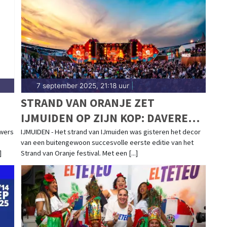
ad.nl.
7 september 2025, 21:18 uur
|
STRAND VAN ORANJE ZET
IJMUIDEN OP ZIJN KOP: DAVEREND
SUCCES OP HET STRAND SMAAKT
wers
IJMUIDEN - Het strand van IJmuiden was gisteren het decor
van een buitengewoon succesvolle eerste editie van het
NAAR MEER, EDITIE 2026
]
Strand van Oranje festival. Met een [...]
AANGEKONDIGD