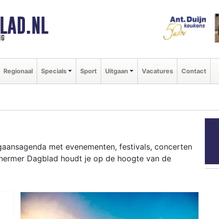
LAD.NL
ng
Regionaal
Specials
Sport
Uitgaan
Vacatures
Contact
itgaansagenda met evenementen, festivals, concerten
chermer Dagblad houdt je op de hoogte van de
ziekfestivals en culinaire events - ontdek het