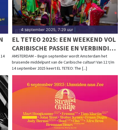
4 september 2025, 7:29 uur
|
N
EL TETEO 2025: EEN WEEKEND VOL
CARIBISCHE PASSIE EN VERBINDING
IN AMSTERDAM – 12 T/M 14
 14
AMSTERDAM – Begin september wordt Amsterdam het
bruisende middelpunt van de Caribische cultuur! Van 12 t/m
SEPTEMBER
14 september 2025 keert EL TETEO: The [...]