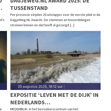
0
DAGJEWEG.NL AWARD 2025: DE
TUSSENSTAND
Per provincie strijden 20 uitstapjes voor de eerste plek in de
l’s
DagjeWeg.NL Awards. De stemmen en beoordelingen
stromen binnen en dat heeft al gezorgd [...]
25 augustus 2025, 18:12 uur
|
EXPOSITIE ‘LEVEN MET DE DIJK’ IN
NEDERLANDS
STOOMMACHINEMUSEUM
e.
MEDEMBLIK- In het bezoekerscentrum van het