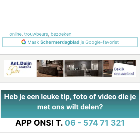
online
,
trouwbeurs
,
bezoeken
Maak
Schermerdagblad
je Google-favoriet
Heb je een leuke tip, foto of video die je
met ons wilt delen?
APP ONS!
T.
06 - 574 71 321