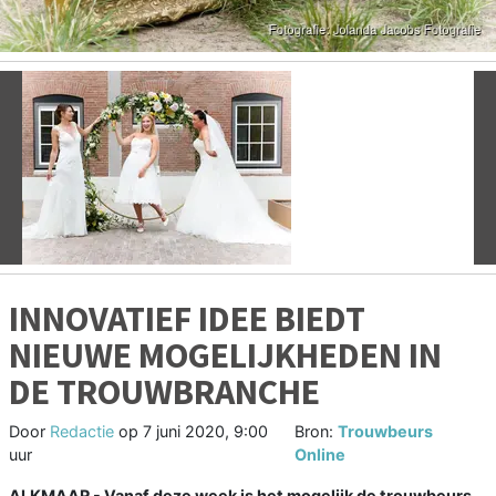
Vorige
V
INNOVATIEF IDEE BIEDT
NIEUWE MOGELIJKHEDEN IN
DE TROUWBRANCHE
Door
Redactie
op
7 juni 2020, 9:00
Bron:
Trouwbeurs
uur
Online
ALKMAAR - Vanaf deze week is het mogelijk de trouwbeurs