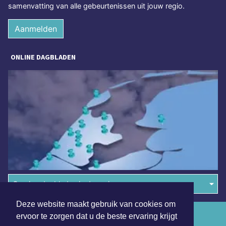
samenvatting van alle gebeurtenissen uit jouw regio.
Aanmelden
ONLINE DAGBLADEN
Overige dagbladen in de regio
Deze website maakt gebruik van cookies om
Algemene voorwaarden
ervoor te zorgen dat u de beste ervaring krijgt