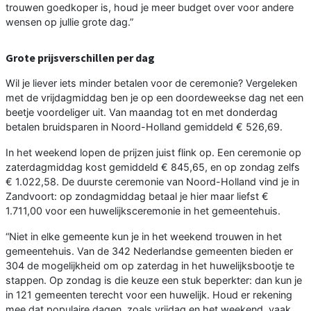
trouwen goedkoper is, houd je meer budget over voor andere
wensen op jullie grote dag.”
Grote prijsverschillen per dag
Wil je liever iets minder betalen voor de ceremonie? Vergeleken
met de vrijdagmiddag ben je op een doordeweekse dag net een
beetje voordeliger uit. Van maandag tot en met donderdag
betalen bruidsparen in Noord-Holland gemiddeld € 526,69.
In het weekend lopen de prijzen juist flink op. Een ceremonie op
zaterdagmiddag kost gemiddeld € 845,65, en op zondag zelfs
€ 1.022,58. De duurste ceremonie van Noord-Holland vind je in
Zandvoort: op zondagmiddag betaal je hier maar liefst €
1.711,00 voor een huwelijksceremonie in het gemeentehuis.
“Niet in elke gemeente kun je in het weekend trouwen in het
gemeentehuis. Van de 342 Nederlandse gemeenten bieden er
304 de mogelijkheid om op zaterdag in het huwelijksbootje te
stappen. Op zondag is die keuze een stuk beperkter: dan kun je
in 121 gemeenten terecht voor een huwelijk. Houd er rekening
mee dat populaire dagen, zoals vrijdag en het weekend, vaak