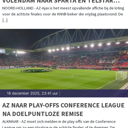
VOLENDAM NAAR SPARTA EN TELSTAR
TEGEN ALMERE CITY FC
NOORD-HOLLAND - AZ-Ajax is het meest opvallende affiche bij de loting
voor de achtste finales voor de KNVB-beker die vrijdag plaatsvond. De
[...]
18 december 2025, 23:41 uur
|
AZ NAAR PLAY-OFFS CONFERENCE LEAGUE
NA DOELPUNTLOZE REMISE
ALKMAAR - AZ moet zich melden in de play-offs van de Conference
League om zo een plaatsje in de achtste finales af te dwingen. De