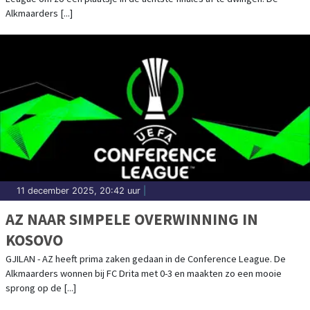
Alkmaarders [...]
11 december 2025, 20:42 uur
|
AZ NAAR SIMPELE OVERWINNING IN
KOSOVO
GJILAN - AZ heeft prima zaken gedaan in de Conference League. De
Alkmaarders wonnen bij FC Drita met 0-3 en maakten zo een mooie
sprong op de [...]