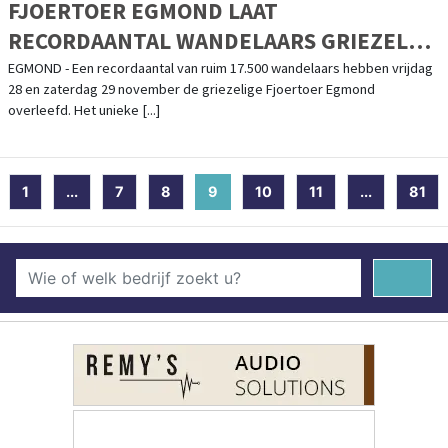
FJOERTOER EGMOND LAAT
RECORDAANTAL WANDELAARS GRIEZELEN
MET SPECTACULAIRE LICHTACTS
EGMOND - Een recordaantal van ruim 17.500 wandelaars hebben vrijdag
28 en zaterdag 29 november de griezelige Fjoertoer Egmond
overleefd. Het unieke [...]
1
...
7
8
9
(current)
10
11
...
81