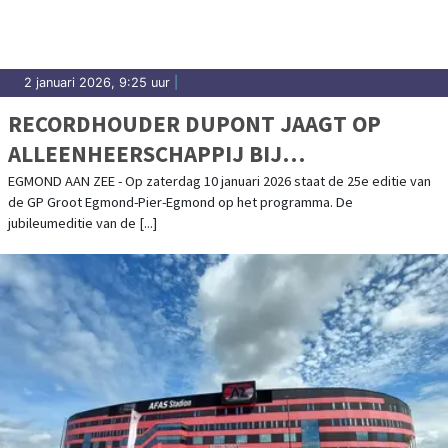
2 januari 2026, 9:25 uur
|
RECORDHOUDER DUPONT JAAGT OP
ALLEENHEERSCHAPPIJ BIJ
JUBILEUMEDITIE GP GROOT EGMOND-
EGMOND AAN ZEE - Op zaterdag 10 januari 2026 staat de 25e editie van
de GP Groot Egmond-Pier-Egmond op het programma. De
PIER-EGMOND
jubileumeditie van de [...]