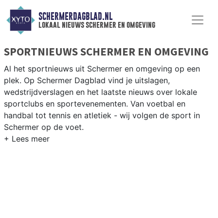
SCHERMERDAGBLAD.NL
lokaal nieuws schermer en omgeving
SPORTNIEUWS SCHERMER EN OMGEVING
Al het sportnieuws uit Schermer en omgeving op een
plek. Op Schermer Dagblad vind je uitslagen,
wedstrijdverslagen en het laatste nieuws over lokale
sportclubs en sportevenementen. Van voetbal en
handbal tot tennis en atletiek - wij volgen de sport in
Schermer op de voet.
LOKALE SPORT SCHERMER
Van VV Schermer en de lokale sportverenigingen tot
fietsen door de droogmakerij en wandelen langs de
historische molens van de Schermer — sport in
Schermer is dorps. Blijf op de hoogte van alle sportieve
uitslagen en prestaties in Schermer.