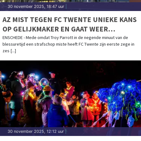
30 november 2025, 18:47 uur
|
AZ MIST TEGEN FC TWENTE UNIEKE KANS
OP GELIJKMAKER EN GAAT WEER
ONDERUIT
ENSCHEDE - Mede omdat Troy Parrott in de negende minuut van de
blessuretijd een strafschop miste heeft FC Twente zijn eerste zege in
zes [...]
30 november 2025, 12:12 uur
|