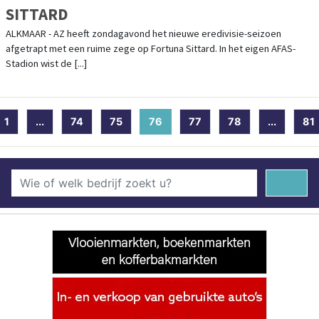
SITTARD
ALKMAAR - AZ heeft zondagavond het nieuwe eredivisie-seizoen
afgetrapt met een ruime zege op Fortuna Sittard. In het eigen AFAS-
Stadion wist de [...]
1
...
74
75
76
(current)
77
78
...
81