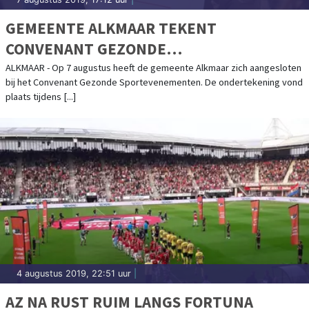
GEMEENTE ALKMAAR TEKENT
CONVENANT GEZONDE
SPORTEVENEMENTEN TIJDENS EK
ALKMAAR - Op 7 augustus heeft de gemeente Alkmaar zich aangesloten
bij het Convenant Gezonde Sportevenementen. De ondertekening vond
WIELRENNEN
plaats tijdens [...]
4 augustus 2019, 22:51 uur
|
AZ NA RUST RUIM LANGS FORTUNA