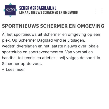
SCHERMERDAGBLAD.NL
lokaal nieuws schermer en omgeving
SPORTNIEUWS SCHERMER EN OMGEVING
Al het sportnieuws uit Schermer en omgeving op een
plek. Op Schermer Dagblad vind je uitslagen,
wedstrijdverslagen en het laatste nieuws over lokale
sportclubs en sportevenementen. Van voetbal en
handbal tot tennis en atletiek - wij volgen de sport in
Schermer op de voet.
LOKALE SPORT SCHERMER
Van VV Schermer en de lokale sportverenigingen tot
fietsen door de droogmakerij en wandelen langs de
historische molens van de Schermer — sport in
Schermer is dorps. Blijf op de hoogte van alle sportieve
uitslagen en prestaties in Schermer.