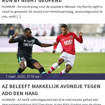
RUN BY NIGHT GEOPEND
ALKMAAR - De inschrijving voor de populaire Alkmaar City Run by night is
vanaf nu geopend. De avond voor Hemelvaartsdag, woensdagavond 20
mei, vindt [...]
7 maart 2020, 21:19 uur
|
AZ BELEEFT MAKKELIJK AVONDJE TEGEN
ADO DEN HAAG
ALKMAAR - AZ heeft zaterdagavond niet al te veel moeite gehad met
degradatiekandidaat ADO Den Haag. In het AFAS-Stadion won de ploeg