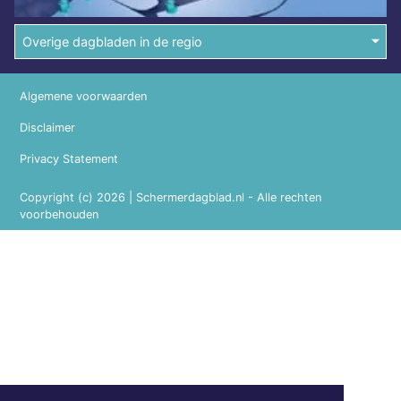
Overige dagbladen in de regio
Algemene voorwaarden
Disclaimer
Privacy Statement
Copyright (c) 2026 | Schermerdagblad.nl - Alle rechten
voorbehouden