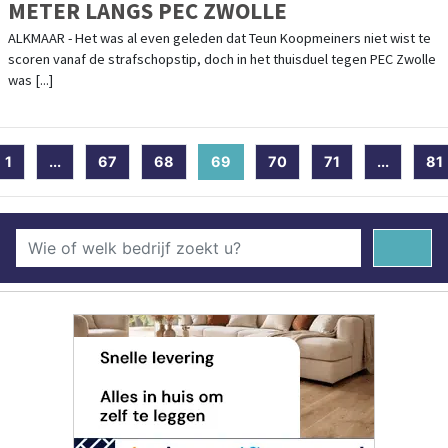
METER LANGS PEC ZWOLLE
ALKMAAR - Het was al even geleden dat Teun Koopmeiners niet wist te
scoren vanaf de strafschopstip, doch in het thuisduel tegen PEC Zwolle
was [...]
1
...
67
68
69
(current)
70
71
...
81