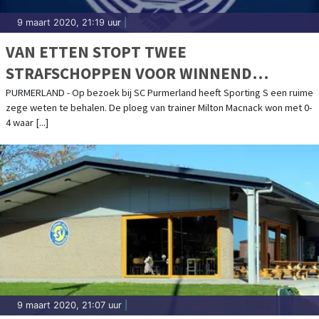
9 maart 2020, 21:19 uur
|
VAN ETTEN STOPT TWEE
STRAFSCHOPPEN VOOR WINNEND
SPORTING S
PURMERLAND - Op bezoek bij SC Purmerland heeft Sporting S een ruime
zege weten te behalen. De ploeg van trainer Milton Macnack won met 0-
4 waar [...]
9 maart 2020, 21:07 uur
|