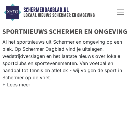
SCHERMERDAGBLAD.NL
lokaal nieuws schermer en omgeving
SPORTNIEUWS SCHERMER EN OMGEVING
Al het sportnieuws uit Schermer en omgeving op een
plek. Op Schermer Dagblad vind je uitslagen,
wedstrijdverslagen en het laatste nieuws over lokale
sportclubs en sportevenementen. Van voetbal en
handbal tot tennis en atletiek - wij volgen de sport in
Schermer op de voet.
LOKALE SPORT SCHERMER
Van VV Schermer en de lokale sportverenigingen tot
fietsen door de droogmakerij en wandelen langs de
historische molens van de Schermer — sport in
Schermer is dorps. Blijf op de hoogte van alle sportieve
uitslagen en prestaties in Schermer.