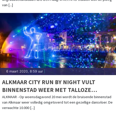
van [...]
6 maart 2020, 8:59 uur
|
ALKMAAR CITY RUN BY NIGHT VULT
BINNENSTAD WEER MET TALLOZE
LICHTOBJECTEN
ALKMAAR - Op woensdagavond 20 mei wordt de bruisende binnenstad
van Alkmaar weer volledig omgetoverd tot een gezellige dansvloer. De
verwachte 10.000 [...]