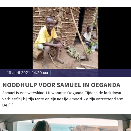
16 april 2021, 14:20 uur
|
NOODHULP VOOR SAMUEL IN OEGANDA
Samuel is een weeskind. Hij woont in Oeganda. Tijdens de lockdown
verbleef hij bij zijn tante en zijn neefje Amooti. Ze zijn ontzettend arm.
De [...]