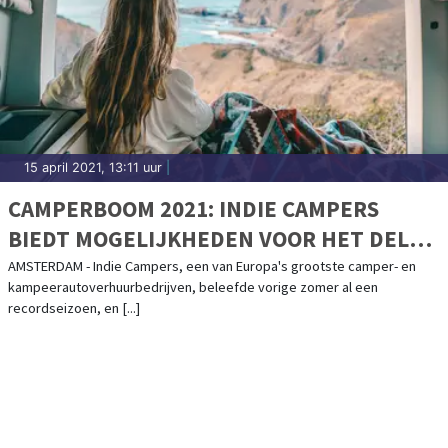
15 april 2021, 13:11 uur
|
CAMPERBOOM 2021: INDIE CAMPERS
BIEDT MOGELIJKHEDEN VOOR HET DELEN
VAN CAMPERS
AMSTERDAM - Indie Campers, een van Europa's grootste camper- en
kampeerautoverhuurbedrijven, beleefde vorige zomer al een
recordseizoen, en [...]