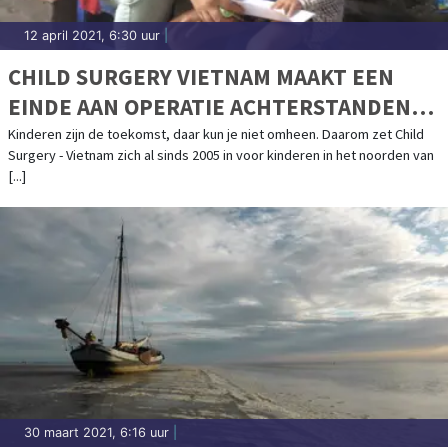
12 april 2021, 6:30 uur
|
CHILD SURGERY VIETNAM MAAKT EEN
EINDE AAN OPERATIE ACHTERSTANDEN
BIJ KINDEREN
Kinderen zijn de toekomst, daar kun je niet omheen. Daarom zet Child
Surgery - Vietnam zich al sinds 2005 in voor kinderen in het noorden van
[...]
30 maart 2021, 6:16 uur
|