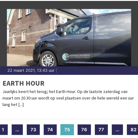
22 maart 2021, 13:43 uur
|
EARTH HOUR
Jaarlijks keert het terug; het Earth Hour. Op de laatste zaterdag van
maart om 20.30 uur wordt op veel plaatsen over de hele wereld een uur
lang het [...]
1
...
73
74
75
(current)
76
77
...
82