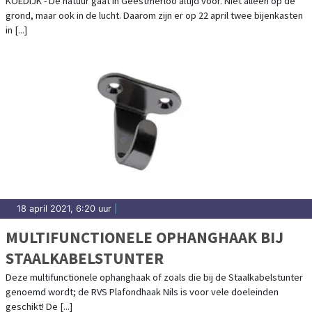
KOEDIJK - De natuur gaat in Geestmerloo altijd voor. Niet alleen op de
grond, maar ook in de lucht. Daarom zijn er op 22 april twee bijenkasten
in [...]
18 april 2021, 6:20 uur
|
MULTIFUNCTIONELE OPHANGHAAK BIJ
STAALKABELSTUNTER
Deze multifunctionele ophanghaak of zoals die bij de Staalkabelstunter
genoemd wordt; de RVS Plafondhaak Nils is voor vele doeleinden
geschikt! De [...]