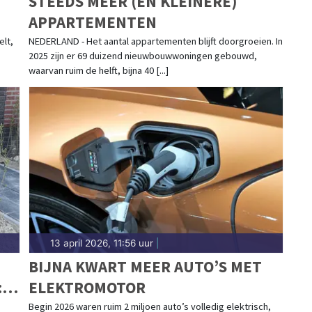
STEEDS MEER (EN KLEINERE)
APPARTEMENTEN
elt,
NEDERLAND - Het aantal appartementen blijft doorgroeien. In
2025 zijn er 69 duizend nieuwbouwwoningen gebouwd,
waarvan ruim de helft, bijna 40 [...]
13 april 2026, 11:56 uur
|
BIJNA KWART MEER AUTO’S MET
:
ELEKTROMOTOR
Begin 2026 waren ruim 2 miljoen auto’s volledig elektrisch,