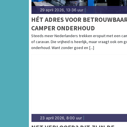
29 april 2026, 13:36 uur
|
HÉT ADRES VOOR BETROUWBAA
CAMPER ONDERHOUD
Steeds meer Nederlanders trekken eropuit met een ca
of caravan. Die vrijheid is heerlijk, maar vraagt ook om 
onderhoud. Want zonder goed en [...]
23 april 2026, 8:00 uur
|