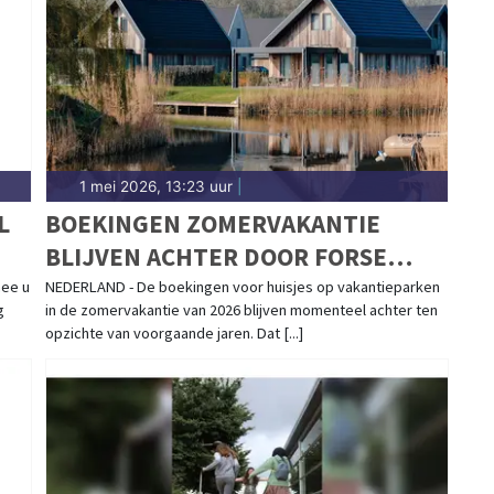
1 mei 2026, 13:23 uur
|
L
BOEKINGEN ZOMERVAKANTIE
BLIJVEN ACHTER DOOR FORSE
PRIJZEN – LAST-MINUTE EXPLOSIE
mee u
NEDERLAND - De boekingen voor huisjes op vakantieparken
g
in de zomervakantie van 2026 blijven momenteel achter ten
VERWACHT
opzichte van voorgaande jaren. Dat [...]