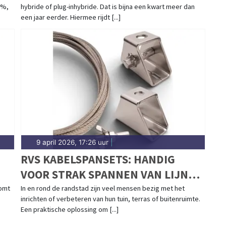
9%,
hybride of plug-inhybride. Dat is bijna een kwart meer dan
een jaar eerder. Hiermee rijdt [...]
9 april 2026, 17:26 uur
|
RVS KABELSPANSETS: HANDIG
VOOR STRAK SPANNEN VAN LIJNEN
AAN LAND
komt
In en rond de randstad zijn veel mensen bezig met het
inrichten of verbeteren van hun tuin, terras of buitenruimte.
Een praktische oplossing om [...]