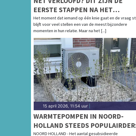
NET VERLOOFD? DIT ZIJN DE
EERSTE STAPPEN NA HET
HUWELIJKSAANZOEK
Het moment dat iemand op één knie gaat en de vraag st
blijft voor veel stellen een van de meest bijzondere
momenten in hun relatie. Maar na het [...]
15 april 2026, 11:54 uur
|
WARMTEPOMPEN IN NOORD-
HOLLAND STEEDS POPULAIRDER
29% GROEI IN 2025
NOORD HOLLAND - Het aantal gesubsidieerde