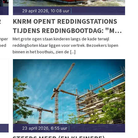
29 april 2026, 10:08 uur
|
R
KNRM OPENT REDDINGSTATIONS
TIJDENS REDDINGBOOTDAG: "MET
DIE BOOT OVER DE GOLVEN, DAT
mper
Met grote ogen staan kinderen langs de kade terwijl
goed
reddingboten klaar liggen voor vertrek. Bezoekers lopen
VERGEET JE NOOIT MEER"
binnen in het boothuis, zien de [...]
23 april 2026, 6:55 uur
|