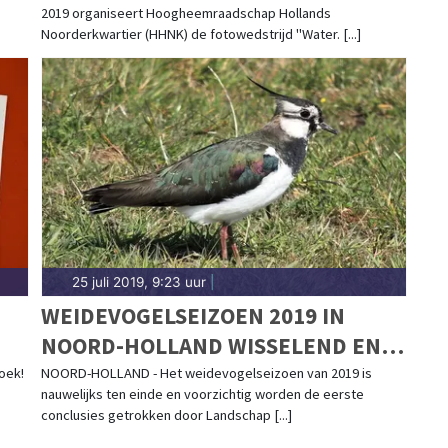
2019 organiseert Hoogheemraadschap Hollands
Noorderkwartier (HHNK) de fotowedstrijd "Water. [...]
25 juli 2019, 9:23 uur
|
WEIDEVOGELSEIZOEN 2019 IN
NOORD-HOLLAND WISSELEND EN
HEEL GESPREID
oek!
NOORD-HOLLAND - Het weidevogelseizoen van 2019 is
nauwelijks ten einde en voorzichtig worden de eerste
conclusies getrokken door Landschap [...]