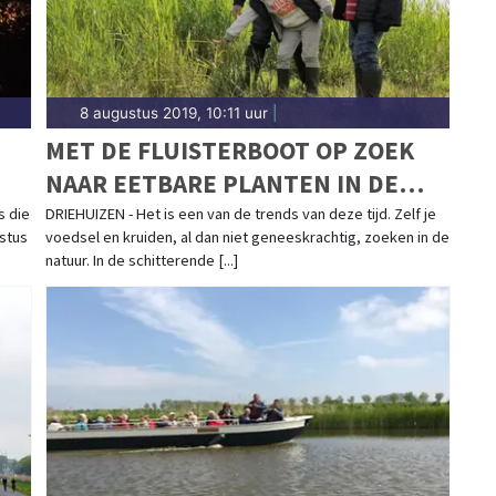
8 augustus 2019, 10:11 uur
|
MET DE FLUISTERBOOT OP ZOEK
NAAR EETBARE PLANTEN IN DE
EILANDSPOLDER
s die
DRIEHUIZEN - Het is een van de trends van deze tijd. Zelf je
ustus
voedsel en kruiden, al dan niet geneeskrachtig, zoeken in de
natuur. In de schitterende [...]