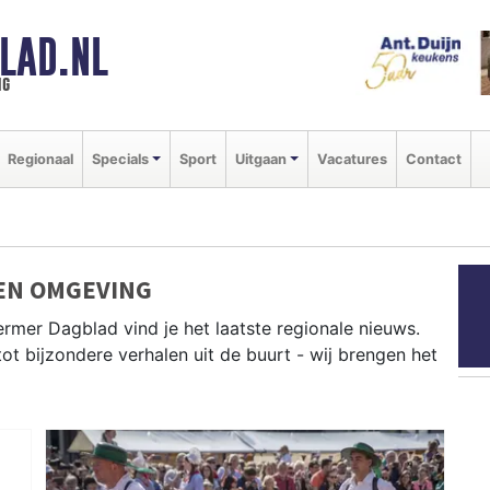
LAD.NL
ng
Regionaal
Specials
Sport
Uitgaan
Vacatures
Contact
EN OMGEVING
rmer Dagblad vind je het laatste regionale nieuws.
tot bijzondere verhalen uit de buurt - wij brengen het
s uit Alkmaar, Heiloo, Langedijk en andere