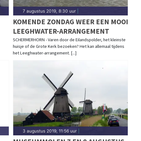
7 augustus 2019, 8:30 uur
|
KOMENDE ZONDAG WEER EEN MOOI
LEEGHWATER-ARRANGEMENT
SCHERMERHORN - Varen door de Eilandspolder, het kleinste
huisje of de Grote Kerk bezoeken? Het kan allemaal tijdens
het Leeghwater-arrangement. [...]
3 augustus 2019, 11:56 uur
|