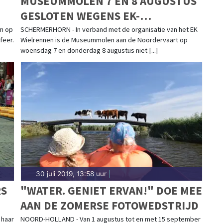
MUSEUMMOLEN 7 EN 8 AUGUSTUS
GESLOTEN WEGENS EK-
WIELRENNEN
om op
SCHERMERHORN - In verband met de organisatie van het EK
feer.
Wielrennen is de Museummolen aan de Noordervaart op
woensdag 7 en donderdag 8 augustus niet [...]
30 juli 2019, 13:58 uur
|
RS
"WATER. GENIET ERVAN!" DOE MEE
AAN DE ZOMERSE FOTOWEDSTRIJD
 haar
NOORD-HOLLAND - Van 1 augustus tot en met 15 september