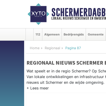
SCHERMERDAGB
lokaal nieuws schermer en omgevi
112
Algemeen
Bedrijvengids
Gemeente
Home
Regionaal
Pagina 87
REGIONAAL NIEUWS SCHERMER 
Wat speelt er in de regio Schermer? Op Sche
Van lokale ontwikkelingen en infrastructuur 
nieuws uit Schermer en de wijde omgeving.
REGIONIEUWS SCHERMER
Naast de Schermer volgen wij ook het nieuw