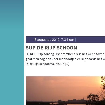
gemeenten in de regio Noord-Kennemerland
16 augustus 2019, 7:34 uur
|
SUP DE RIJP SCHOON
DE RIJP - Op zondag 8 september a.s. is het weer zover.
gaat men nog een keer met bootjes en supboards het w
in De Rijp schoonmaken. De [...]