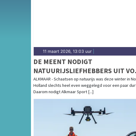
gemeenten in de regio Noord-Kennemerland
11 maart 2026, 13:03 uur
|
DE MEENT NODIGT
NATUURIJSLIEFHEBBERS UIT VO
LAATSTE SCHAATSWEEK
ALKMAAR - Schaatsen op natuurijs was deze winter in No
Holland slechts heel even weggelegd voor een paar durf
Daarom nodigt Alkmaar Sport [...]