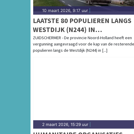
10 maart 2026, 9:17 uur
|
LAATSTE 80 POPULIEREN LANGS
WESTDIJK (N244) IN
ZUIDSCHERMER VERWIJDERD V
ZUIDSCHERMER - De provincie Noord-Holland heeft een
vergunning aangevraagd voor de kap van de resterende
VERKEERSVEILIGHEID
populieren langs de Westdijk (N244) in [...]
2 maart 2026, 15:29 uur
|