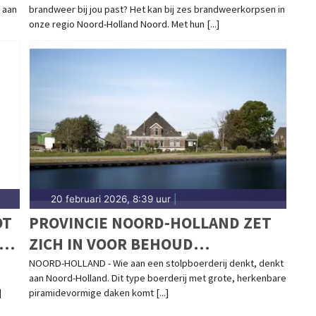
 aan
brandweer bij jou past? Het kan bij zes brandweerkorpsen in
WERVINGSCAMPAGNE VANAF 1
onze regio Noord-Holland Noord. Met hun [...]
MAART
20 februari 2026, 8:39 uur
|
OT
PROVINCIE NOORD-HOLLAND ZET
RT
ZICH IN VOOR BEHOUD
STOLPBOERDERIJEN
NOORD-HOLLAND - Wie aan een stolpboerderij denkt, denkt
aan Noord-Holland. Dit type boerderij met grote, herkenbare
]
piramidevormige daken komt [...]