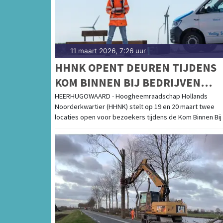
11 maart 2026, 7:26 uur
|
HHNK OPENT DEUREN TIJDENS
KOM BINNEN BIJ BEDRIJVEN
DAGEN
HEERHUGOWAARD - Hoogheemraadschap Hollands
Noorderkwartier (HHNK) stelt op 19 en 20 maart twee
locaties open voor bezoekers tijdens de Kom Binnen Bij [