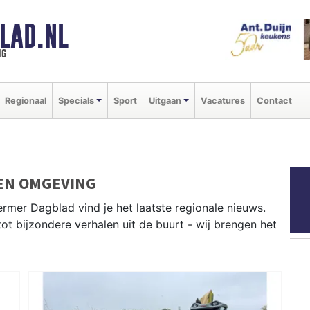
LAD.NL
ng
Regionaal
Specials
Sport
Uitgaan
Vacatures
Contact
EN OMGEVING
rmer Dagblad vind je het laatste regionale nieuws.
tot bijzondere verhalen uit de buurt - wij brengen het
s uit Alkmaar, Heiloo, Langedijk en andere