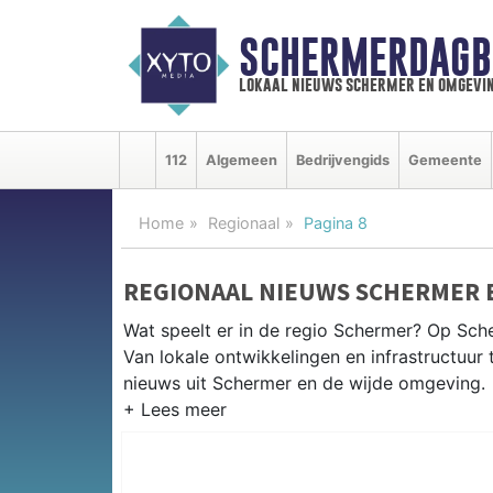
SCHERMERDAGB
lokaal nieuws schermer en omgevi
112
Algemeen
Bedrijvengids
Gemeente
Home
Regionaal
Pagina 8
REGIONAAL NIEUWS SCHERMER 
Wat speelt er in de regio Schermer? Op Sche
Van lokale ontwikkelingen en infrastructuur 
nieuws uit Schermer en de wijde omgeving.
REGIONIEUWS SCHERMER
Naast de Schermer volgen wij ook het nieuw