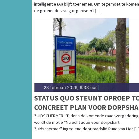
intelligentie (AI) blijft toenemen. Om tegemoet te komen
de groeiende vraag organiseert [...]
23 februari 2026, 9:33 uur
|
STATUS QUO STEUNT OPROEP T
CONCREET PLAN VOOR DORPSHA
ZUIDSCHERMER
ZUIDSCHERMER - Tijdens de komende raadsvergadering
wordt de motie "Nu echt actie voor dorpshart
Zuidschermer" ingediend door raadslid Ruud van Lier [...