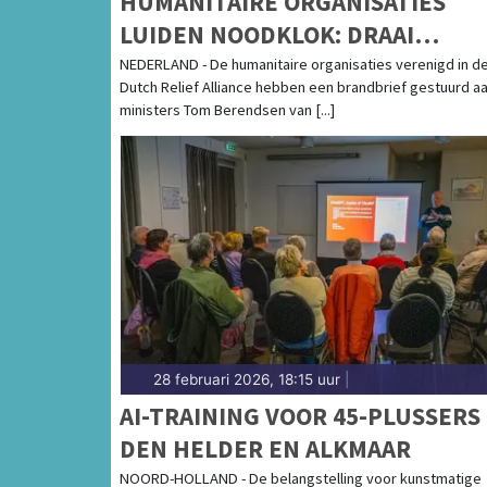
HUMANITAIRE ORGANISATIES
LUIDEN NOODKLOK: DRAAI
SLUITING AMBASSADE ZUID-
NEDERLAND - De humanitaire organisaties verenigd in d
Dutch Relief Alliance hebben een brandbrief gestuurd a
SOEDAN TERUG
ministers Tom Berendsen van [...]
28 februari 2026, 18:15 uur
|
AI-TRAINING VOOR 45-PLUSSERS 
DEN HELDER EN ALKMAAR
NOORD-HOLLAND - De belangstelling voor kunstmatige