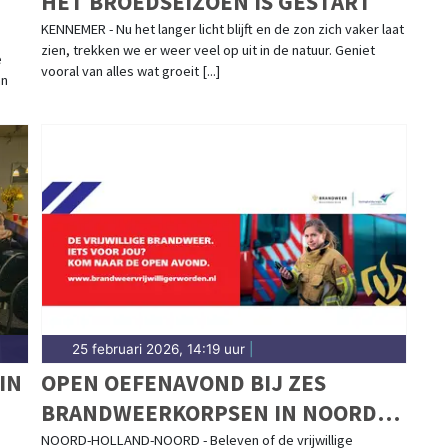
HET BROEDSEIZOEN IS GESTART
KENNEMER - Nu het langer licht blijft en de zon zich vaker laat
zien, trekken we er weer veel op uit in de natuur. Geniet
e
vooral van alles wat groeit [...]
an
25 februari 2026, 14:19 uur
|
IN
OPEN OEFENAVOND BIJ ZES
BRANDWEERKORPSEN IN NOORD-
HOLLAND NOORD
NOORD-HOLLAND-NOORD - Beleven of de vrijwillige