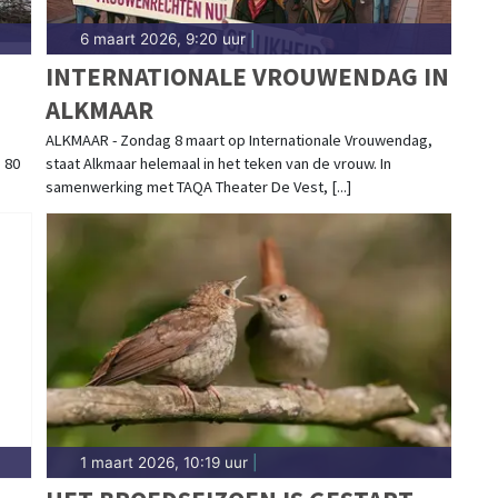
6 maart 2026, 9:20 uur
|
INTERNATIONALE VROUWENDAG IN
ALKMAAR
OOR
ALKMAAR - Zondag 8 maart op Internationale Vrouwendag,
 80
staat Alkmaar helemaal in het teken van de vrouw. In
samenwerking met TAQA Theater De Vest, [...]
1 maart 2026, 10:19 uur
|