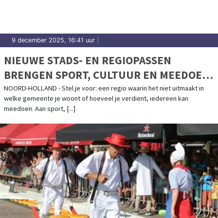
9 december 2025, 16:41 uur
|
NIEUWE STADS- EN REGIOPASSEN
BRENGEN SPORT, CULTUUR EN MEEDOEN
DICHTERBIJ DAN OOIT
NOORD-HOLLAND - Stel je voor: een regio waarin het niet uitmaakt in
welke gemeente je woont of hoeveel je verdient, iedereen kan
meedoen. Aan sport, [...]