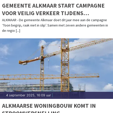
GEMEENTE ALKMAAR START CAMPAGNE
VOOR VEILIG VERKEER TIJDENS
OOGSTTIJD
ALKMAAR - De gemeente Alkmaar doet dit jaar mee aan de campagne
‘Toon begrip, raak niet in slip’. Samen met zeven andere gemeenten in
de regio [...]
4 september 2025, 16:09 uur
|
ALKMAARSE WONINGBOUW KOMT IN