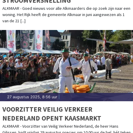
STROOMVERSNELLING
ALKMAAR - Goed nieuws voor alle Alkmaarders die op zoek zijn naar een
woning. Het Rijk heeft de gemeente Alkmaar in juni aangewezen als 1
van de 21 [...]
27 augustus 2025, 8:56 uur
|
VOORZITTER VEILIG VERKEER
NEDERLAND OPENT KAASMARKT
ALKMAAR - Voorzitter van Veilig Verkeer Nederland, de heer Hans
Gilissen, luidt vrijdag 29 augustus precies om 10.00 uur de bel, hét teken