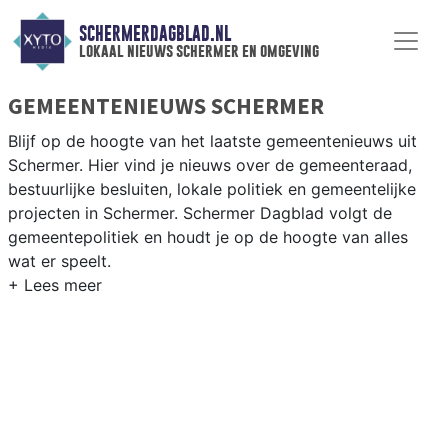
SCHERMERDAGBLAD.NL
lokaal nieuws schermer en omgeving
GEMEENTENIEUWS SCHERMER
Blijf op de hoogte van het laatste gemeentenieuws uit
Schermer. Hier vind je nieuws over de gemeenteraad,
bestuurlijke besluiten, lokale politiek en gemeentelijke
projecten in Schermer. Schermer Dagblad volgt de
gemeentepolitiek en houdt je op de hoogte van alles
wat er speelt.
GEMEENTE SCHERMER
Van het beheer van de historische droogmakerij en
woningbouwplannen tot besluiten over natuur,
cultuurhistorie en bereikbaarheid in de regio Alkmaar.
Hier vind je het complete overzicht van gemeentenieuws
in Schermer.