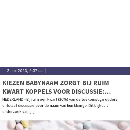
2 mei 2023, 9:37 uur
|
KIEZEN BABYNAAM ZORGT BIJ RUIM
KWART KOPPELS VOOR DISCUSSIE:
GEHEIMHOUDEN NAAM BIJ EEN OP TIEN
NEDERLAND - Bij ruim een kwart (26%) van de toekomstige ouders
ontstaat discussie over de naam van hun kleintje. Dit blijkt uit
NIET GELUKT
onderzoek van [...]