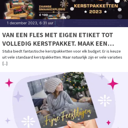
1 december 2023, 6:31 uur
|
VAN EEN FLES MET EIGEN ETIKET TOT
VOLLEDIG KERSTPAKKET. MAAK EEN
AFSPRAAK VOOR EEN PAKKET VAN A TOT Z
Stuba biedt fantastische kerstpakketten voor elk budget. Er is keuze
uit vele standaard kerstpakketten. Maar natuurlijk zijn er vele variaties
[...]