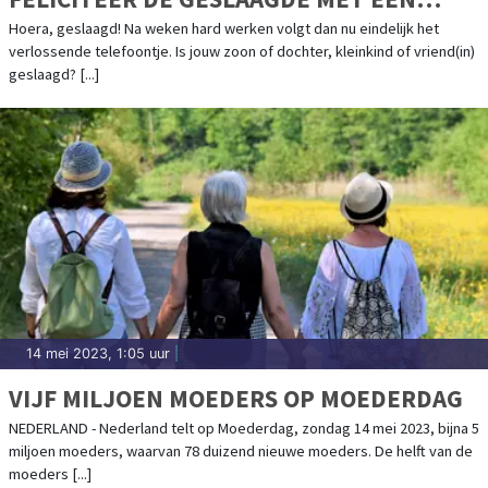
KAART!
Hoera, geslaagd! Na weken hard werken volgt dan nu eindelijk het
verlossende telefoontje. Is jouw zoon of dochter, kleinkind of vriend(in)
geslaagd? [...]
14 mei 2023, 1:05 uur
|
VIJF MILJOEN MOEDERS OP MOEDERDAG
NEDERLAND - Nederland telt op Moederdag, zondag 14 mei 2023, bijna 5
miljoen moeders, waarvan 78 duizend nieuwe moeders. De helft van de
moeders [...]