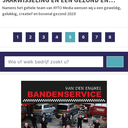
CREATIEF 2023
Namens het gehele team van XYTO Media wensen wij u een geweldig,
gelukkig, creatief en bovenal gezond 2023!
1
2
3
4
5
(current)
6
7
8