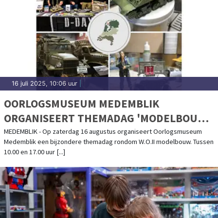
16 juli 2025, 10:06 uur
|
OORLOGSMUSEUM MEDEMBLIK
ORGANISEERT THEMADAG 'MODELBOUW'
- 16 AUGUSTUS 2025
MEDEMBLIK - Op zaterdag 16 augustus organiseert Oorlogsmuseum
Medemblik een bijzondere themadag rondom W.O.II modelbouw. Tussen
10.00 en 17.00 uur [...]