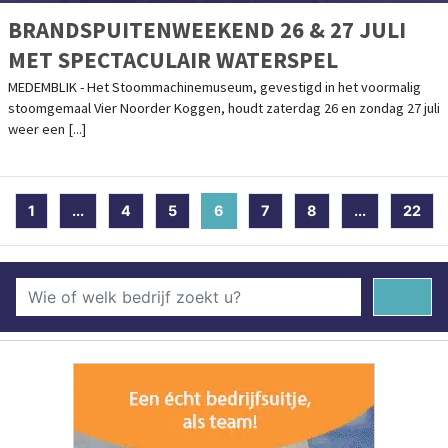
BRANDSPUITENWEEKEND 26 & 27 JULI
MET SPECTACULAIR WATERSPEL
MEDEMBLIK - Het Stoommachinemuseum, gevestigd in het voormalig
stoomgemaal Vier Noorder Koggen, houdt zaterdag 26 en zondag 27 juli
weer een [...]
1
...
4
5
6
(current)
7
8
...
22