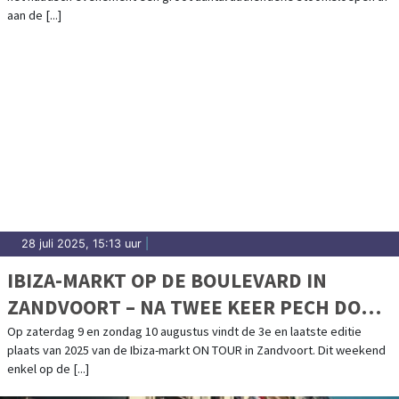
aan de [...]
28 juli 2025, 15:13 uur
|
IBIZA-MARKT OP DE BOULEVARD IN
ZANDVOORT – NA TWEE KEER PECH DOOR
HET WEER GAAN WE VOOR EEN LAATSTE
Op zaterdag 9 en zondag 10 augustus vindt de 3e en laatste editie
plaats van 2025 van de Ibiza-markt ON TOUR in Zandvoort. Dit weekend
MOOI WEEKEND!
enkel op de [...]