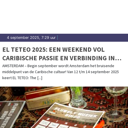
4 september 2025, 7:29 uur
|
EL TETEO 2025: EEN WEEKEND VOL
CARIBISCHE PASSIE EN VERBINDING IN
AMSTERDAM – 12 T/M 14 SEPTEMBER
AMSTERDAM – Begin september wordt Amsterdam het bruisende
middelpunt van de Caribische cultuur! Van 12 t/m 14 september 2025
keert EL TETEO: The [...]