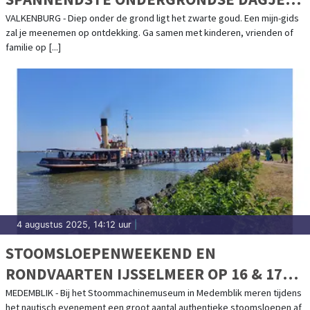
UIT IN VALKENBURG
VALKENBURG - Diep onder de grond ligt het zwarte goud. Een mijn-gids
zal je meenemen op ontdekking. Ga samen met kinderen, vrienden of
familie op [...]
4 augustus 2025, 14:12 uur
|
STOOMSLOEPENWEEKEND EN
RONDVAARTEN IJSSELMEER OP 16 & 17
AUGUSTUS
MEDEMBLIK - Bij het Stoommachinemuseum in Medemblik meren tijdens
het nautisch evenement een groot aantal authentieke stoomsloepen af