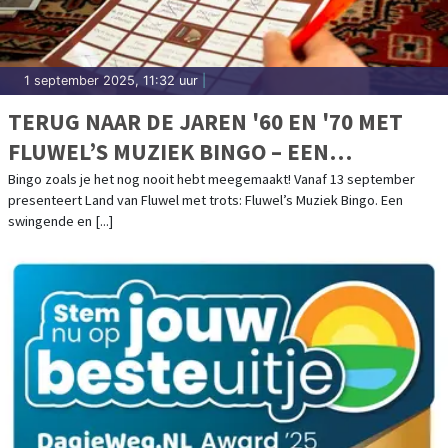
1 september 2025, 11:32 uur
|
TERUG NAAR DE JAREN '60 EN '70 MET
FLUWEL’S MUZIEK BINGO – EEN
NOSTALGISCH FEESTJE IN OMA’S
Bingo zoals je het nog nooit hebt meegemaakt! Vanaf 13 september
presenteert Land van Fluwel met trots: Fluwel’s Muziek Bingo. Een
HUISKAMER!
swingende en [...]