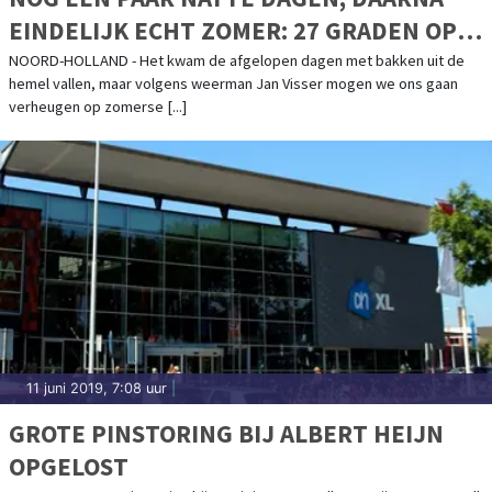
EINDELIJK ECHT ZOMER: 27 GRADEN OP
KOMST
NOORD-HOLLAND - Het kwam de afgelopen dagen met bakken uit de
hemel vallen, maar volgens weerman Jan Visser mogen we ons gaan
verheugen op zomerse [...]
11 juni 2019, 7:08 uur
|
GROTE PINSTORING BIJ ALBERT HEIJN
OPGELOST