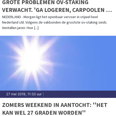
GROTE PROBLEMEN OV-STAKING
VERWACHT. 'GA LOGEREN, CARPOOLEN OF
THUISWERKEN'
NEDERLAND - Morgen ligt het openbaar vervoer in vrijwel heel
Nederland stil. Volgens de vakbonden de grootste ov-staking sinds
tientallen jaren. Hoe [...]
27 mei 2019, 11:33 uur
|
ZOMERS WEEKEND IN AANTOCHT: ''HET
KAN WEL 27 GRADEN WORDEN''