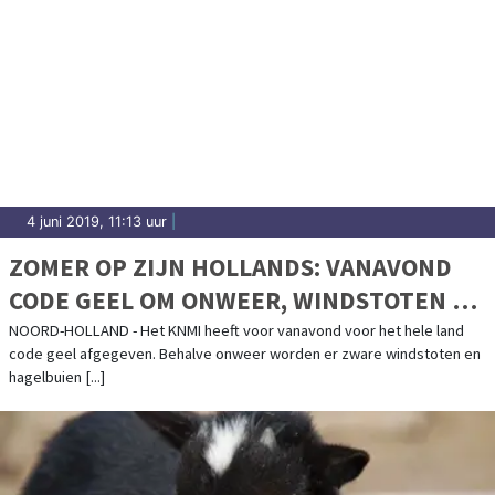
4 juni 2019, 11:13 uur
|
ZOMER OP ZIJN HOLLANDS: VANAVOND
CODE GEEL OM ONWEER, WINDSTOTEN EN
HAGEL
NOORD-HOLLAND - Het KNMI heeft voor vanavond voor het hele land
code geel afgegeven. Behalve onweer worden er zware windstoten en
hagelbuien [...]