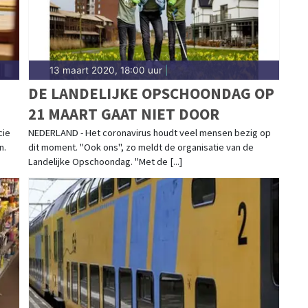
13 maart 2020, 18:00 uur
|
DE LANDELIJKE OPSCHOONDAG OP
21 MAART GAAT NIET DOOR
S
cie
NEDERLAND - Het coronavirus houdt veel mensen bezig op
n.
dit moment. "Ook ons", zo meldt de organisatie van de
Landelijke Opschoondag. "Met de [...]