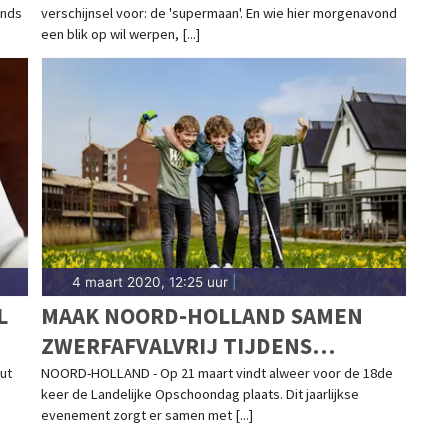
ands
verschijnsel voor: de 'supermaan'. En wie hier morgenavond
een blik op wil werpen, [...]
4 maart 2020, 12:25 uur
|
L
MAAK NOORD-HOLLAND SAMEN
ZWERFAFVALVRIJ TIJDENS
LANDELIJKE OPSCHOONDAG OP 21
ut
NOORD-HOLLAND - Op 21 maart vindt alweer voor de 18de
keer de Landelijke Opschoondag plaats. Dit jaarlijkse
MAART
evenement zorgt er samen met [...]