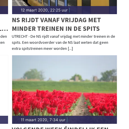
12 maart 2020, 22:25 uur
|
NS RIJDT VANAF VRIJDAG MET
L
MINDER TREINEN IN DE SPITS
iden
UTRECHT - De NS rijdt vanaf vrijdag met minder treinen in de
ten
spits. Een woordvoerder van de NS laat weten dat geen
extra spitstreinen meer worden [...]
11 maart 2020, 7:34 uur
|