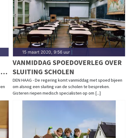
kmaarder regio.
15 maart 2020, 9:56 uur
|
VANMIDDAG SPOEDOVERLEG OVER
IG
SLUITING SCHOLEN
DEN HAAG - De regering komt vanmiddag met spoed bijeen
ven
om alsnog een sluiting van de scholen te bespreken.
Gisteren riepen medisch specialisten op om [...]