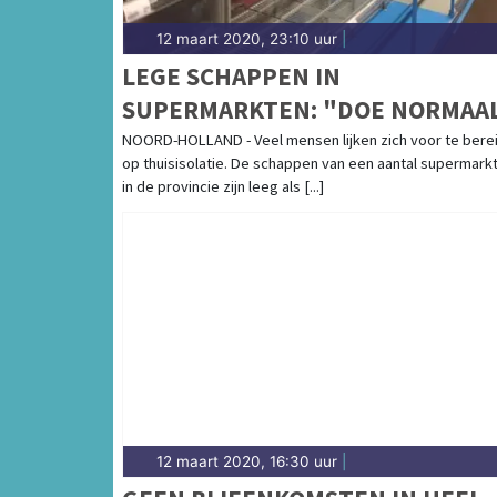
12 maart 2020, 23:10 uur
|
LEGE SCHAPPEN IN
SUPERMARKTEN: "DOE NORMAA
BOODSCHAPPEN"
NOORD-HOLLAND - Veel mensen lijken zich voor te bere
op thuisisolatie. De schappen van een aantal supermark
in de provincie zijn leeg als [...]
12 maart 2020, 16:30 uur
|