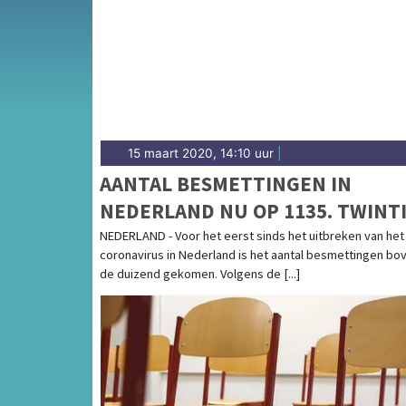
de Schermer en het weersbericht voor de Al
15 maart 2020, 14:10 uur
|
AANTAL BESMETTINGEN IN
NEDERLAND NU OP 1135. TWINT
PERSONEN OVERLEDEN
NEDERLAND - Voor het eerst sinds het uitbreken van het
coronavirus in Nederland is het aantal besmettingen bo
de duizend gekomen. Volgens de [...]