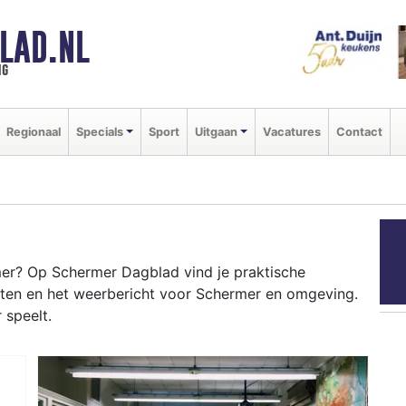
LAD.NL
ng
Regionaal
Specials
Sport
Uitgaan
Vacatures
Contact
er? Op Schermer Dagblad vind je praktische
nten en het weerbericht voor Schermer en omgeving.
 speelt.
RMER
 en het Noord-Hollands Kanaal tot evenementen in