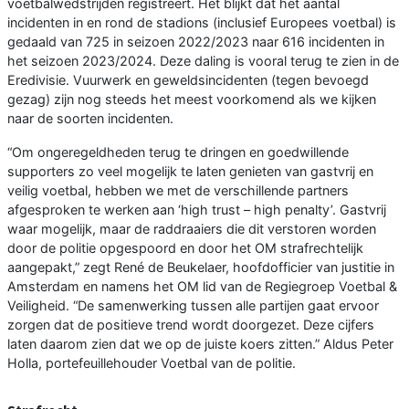
voetbalwedstrijden registreert. Het blijkt dat het aantal
incidenten in en rond de stadions (inclusief Europees voetbal) is
gedaald van 725 in seizoen 2022/2023 naar 616 incidenten in
het seizoen 2023/2024. Deze daling is vooral terug te zien in de
Eredivisie. Vuurwerk en geweldsincidenten (tegen bevoegd
gezag) zijn nog steeds het meest voorkomend als we kijken
naar de soorten incidenten.
“Om ongeregeldheden terug te dringen en goedwillende
supporters zo veel mogelijk te laten genieten van gastvrij en
veilig voetbal, hebben we met de verschillende partners
afgesproken te werken aan ‘high trust – high penalty’. Gastvrij
waar mogelijk, maar de raddraaiers die dit verstoren worden
door de politie opgespoord en door het OM strafrechtelijk
aangepakt,” zegt René de Beukelaer, hoofdofficier van justitie in
Amsterdam en namens het OM lid van de Regiegroep Voetbal &
Veiligheid. “De samenwerking tussen alle partijen gaat ervoor
zorgen dat de positieve trend wordt doorgezet. Deze cijfers
laten daarom zien dat we op de juiste koers zitten.” Aldus Peter
Holla, portefeuillehouder Voetbal van de politie.