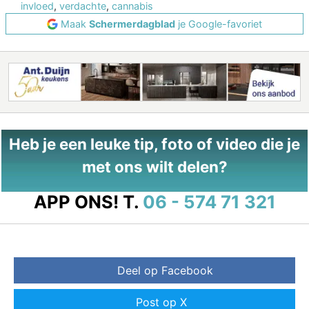
invloed
,
verdachte
,
cannabis
Maak
Schermerdagblad
je Google-favoriet
Heb je een leuke tip, foto of video die je
met ons wilt delen?
APP ONS!
T.
06 - 574 71 321
Deel op Facebook
Post op X