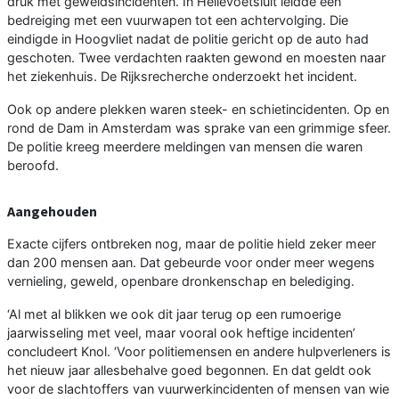
druk met geweldsincidenten. In Hellevoetsluit leidde een
bedreiging met een vuurwapen tot een achtervolging. Die
eindigde in Hoogvliet nadat de politie gericht op de auto had
geschoten. Twee verdachten raakten gewond en moesten naar
het ziekenhuis. De Rijksrecherche onderzoekt het incident.
Ook op andere plekken waren steek- en schietincidenten. Op en
rond de Dam in Amsterdam was sprake van een grimmige sfeer.
De politie kreeg meerdere meldingen van mensen die waren
beroofd.
Aangehouden
Exacte cijfers ontbreken nog, maar de politie hield zeker meer
dan 200 mensen aan. Dat gebeurde voor onder meer wegens
vernieling, geweld, openbare dronkenschap en belediging.
‘Al met al blikken we ook dit jaar terug op een rumoerige
jaarwisseling met veel, maar vooral ook heftige incidenten’
concludeert Knol. ‘Voor politiemensen en andere hulpverleners is
het nieuw jaar allesbehalve goed begonnen. En dat geldt ook
voor de slachtoffers van vuurwerkincidenten of mensen van wie