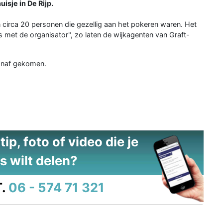
isje in De Rijp.
 circa 20 personen die gezellig aan het pokeren waren. Het
s met de organisator", zo laten de wijkagenten van Graft-
vanaf gekomen.
ip, foto of video die je
s wilt delen?
.
06 - 574 71 321