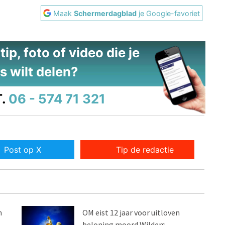
Maak
Schermerdagblad
je Google-favoriet
ip, foto of video die je
s wilt delen?
.
06 - 574 71 321
Post op X
Tip de redactie
n
OM eist 12 jaar voor uitloven
beloning moord Wilders