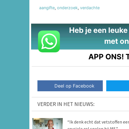
aangifte
,
onderzoek
,
verdachte
Heb je een leuke t
met on
APP ONS!
T
Deel op Facebook
VERDER IN HET NIEUWS:
“Ik denk echt dat vetstoffen ee
cruciale rol spelen bij MS.”