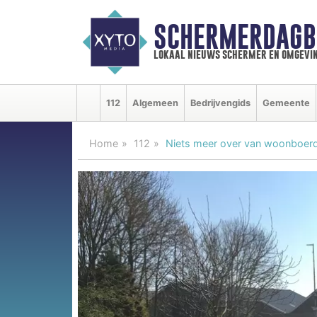
SCHERMERDAGB
lokaal nieuws schermer en omgevi
112
Algemeen
Bedrijvengids
Gemeente
Home
112
Niets meer over van woonboerde