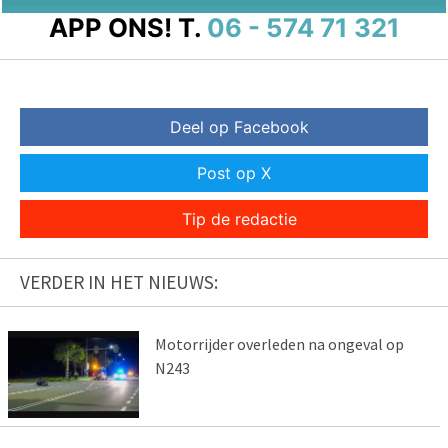
APP ONS!
T.
06 - 574 71 321
Deel op Facebook
Post op X
Tip de redactie
VERDER IN HET NIEUWS:
Motorrijder overleden na ongeval op
N243