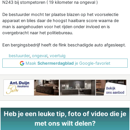
N243 bij stompetoren ( 19 kilometer na ongeval )
De bestuurder mocht ter plaatse blazen op het voorselectie
apparaat en blies daar de hoogst haalbare score waarna de
man is aangehouden voor het rijden onder invloed en is
overgebracht naar het politiebureau.
Een bergingsbedrijf heeft de flink beschadigde auto afgesleept.
bestuurder
,
ongeval
,
voertuig
Maak
Schermerdagblad
je Google-favoriet
Heb je een leuke tip, foto of video die je
met ons wilt delen?